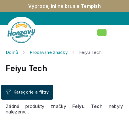
Přejít
Výprodej inline brusle Tempish
na
obsah
Nákupní
košík
Domů
Prodávané značky
Feiyu Tech
Feiyu Tech
Žádné produkty značky
Feiyu Tech
nebyly
nalezeny...