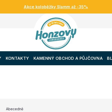
Akce koloběžky Slamm až -35%
Y
KONTAKTY
KAMENNÝ OBCHOD A PŮJČOVNA
B
Abecedně