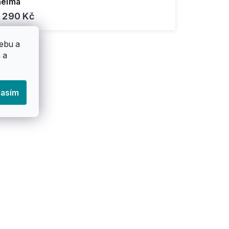
helma
1 290 Kč
ebu a
 a
lasím