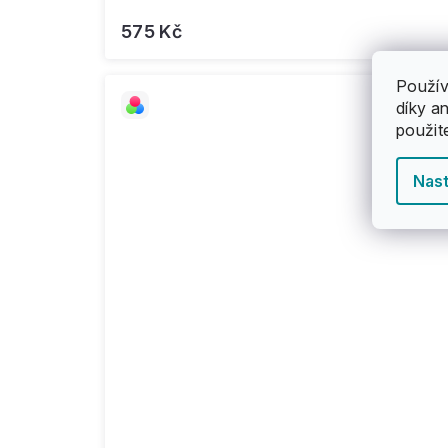
575 Kč
Použív
díky a
použit
Nast