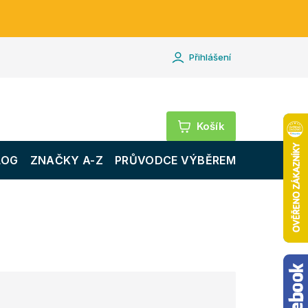
Přihlášení
Nákupní
košík
LOG
ZNAČKY A-Z
PRŮVODCE VÝBĚREM