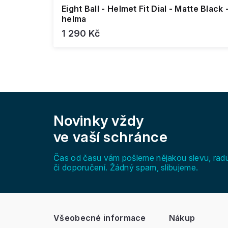
Eight Ball - Helmet Fit Dial - Matte Black 
helma
1 290 Kč
Z
á
Novinky vždy
p
a
ve vaší schránce
t
í
Čas od času vám pošleme nějakou slevu, rad
či doporučení. Žádný spam, slibujeme.
Všeobecné informace
Nákup