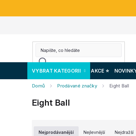
Přejít
na
obsah
VYBRAT KATEGORII
AKCE ⭐️
NOVINK
Domů
Prodávané značky
Eight Ball
Eight Ball
Ř
a
Nejprodávanější
Nejlevnější
Nejdražší