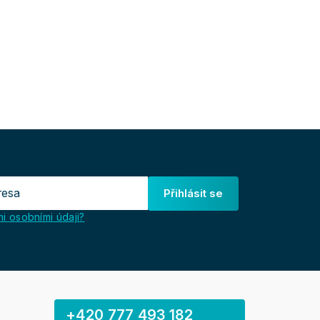
Přihlásit se
i osobními údaji?
+420 777 493 182