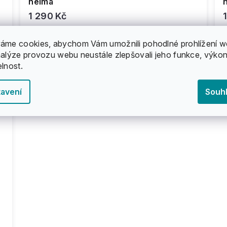
helma
1 290 Kč
áme cookies, abychom Vám umožnili pohodlné prohlížení w
nalýze provozu webu neustále zlepšovali jeho funkce, výkon
elnost.
avení
Souh