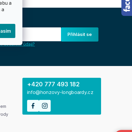
ebu a
 a
lasím
Přihlásit se
i osobními údaji?
+420 777 493 182
info@honzovy-longboardy.cz
rem
vody