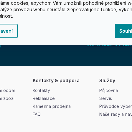
áme cookies, abychom Vám umožnili pohodlné prohlížení w
nalýze provozu webu neustále zlepšovali jeho funkce, výkon
elnost.
avení
Souh
Jak nakládáme s vašim
u
Kontakty & podpora
Služby
í odběr
Kontakty
Půjčovna
í zboží
Reklamace
Servis
Kamenná prodejna
Průvodce výbě
FAQ
Naše rady a ná