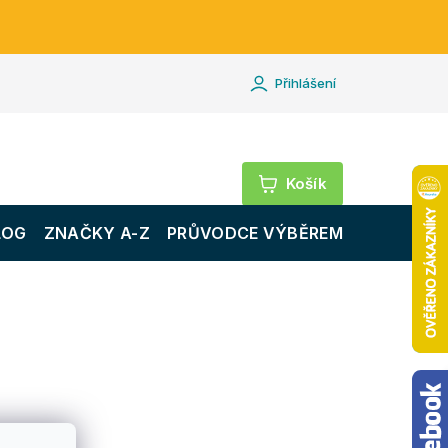
Přihlášení
Nákupní
košík
LOG
ZNAČKY A-Z
PRŮVODCE VÝBĚREM