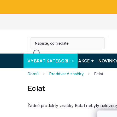
Přejít
na
obsah
VYBRAT KATEGORII
AKCE ⭐️
NOVINK
Domů
Prodávané značky
Eclat
Eclat
Žádné produkty značky
Eclat
nebyly nalezeny