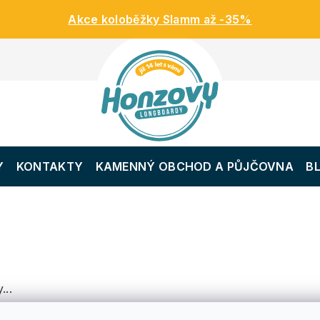
Akce koloběžky Slamm až -35%
Y
KONTAKTY
KAMENNÝ OBCHOD A PŮJČOVNA
B
...