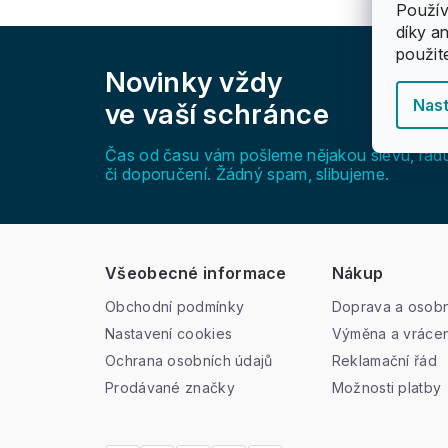
Použív
díky a
Z
použit
á
Novinky vždy
p
a
Nast
ve vaší schránce
t
í
Čas od času vám pošleme nějakou slevu, rad
či doporučení. Žádný spam, slibujeme.
Všeobecné informace
Nákup
Obchodní podmínky
Doprava a osobn
Nastavení cookies
Výměna a vrácen
Ochrana osobních údajů
Reklamační řád
Prodávané značky
Možnosti platby