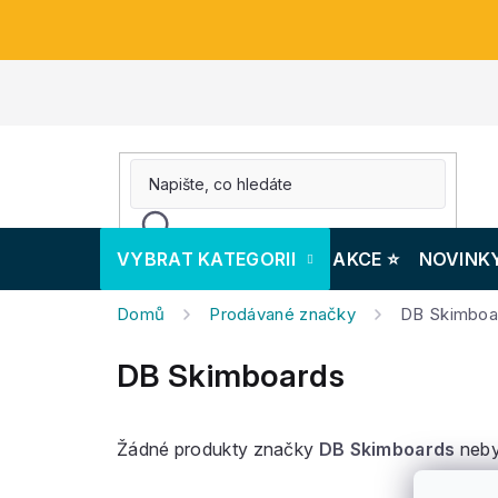
Přejít
na
obsah
VYBRAT KATEGORII
AKCE ⭐️
NOVINK
Domů
Prodávané značky
DB Skimboa
DB Skimboards
Žádné produkty značky
DB Skimboards
neby