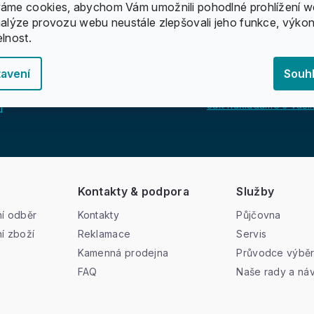
áme cookies, abychom Vám umožnili pohodlné prohlížení w
nalýze provozu webu neustále zlepšovali jeho funkce, výkon
elnost.
avení
Souh
Jak nakládáme s vašim
u
Kontakty & podpora
Služby
í odběr
Kontakty
Půjčovna
í zboží
Reklamace
Servis
Kamenná prodejna
Průvodce výbě
FAQ
Naše rady a ná