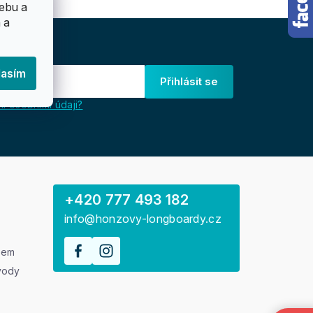
ebu a
 a
lasím
Přihlásit se
i osobními údaji?
+420 777 493 182
info@honzovy-longboardy.cz
rem
vody