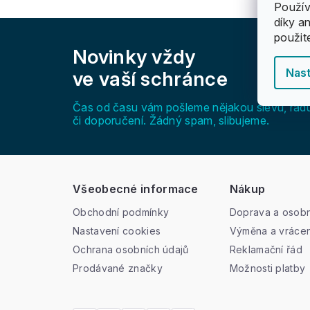
Použív
díky a
Z
použit
á
Novinky vždy
p
a
Nast
ve vaší schránce
t
í
Čas od času vám pošleme nějakou slevu, rad
či doporučení. Žádný spam, slibujeme.
Všeobecné informace
Nákup
Obchodní podmínky
Doprava a osobn
Nastavení cookies
Výměna a vrácen
Ochrana osobních údajů
Reklamační řád
Prodávané značky
Možnosti platby