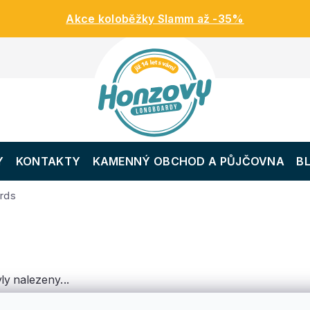
Akce koloběžky Slamm až -35%
Y
KONTAKTY
KAMENNÝ OBCHOD A PŮJČOVNA
B
rds
ly nalezeny...