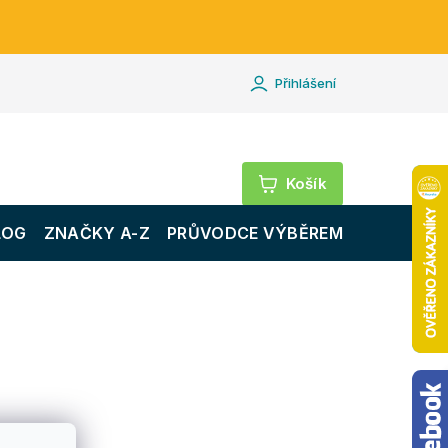
Přihlášení
Nákupní
košík
LOG
ZNAČKY A-Z
PRŮVODCE VÝBĚREM