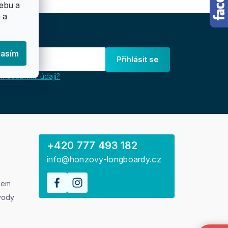
ebu a
 a
lasím
Přihlásit se
i osobními údaji?
+420 777 493 182
info@honzovy-longboardy.cz
rem
vody