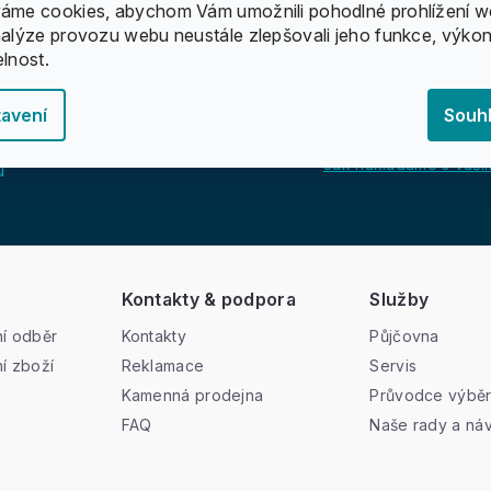
áme cookies, abychom Vám umožnili pohodlné prohlížení w
nalýze provozu webu neustále zlepšovali jeho funkce, výkon
elnost.
avení
Souh
Jak nakládáme s vašim
u
Kontakty & podpora
Služby
í odběr
Kontakty
Půjčovna
í zboží
Reklamace
Servis
Kamenná prodejna
Průvodce výbě
FAQ
Naše rady a ná