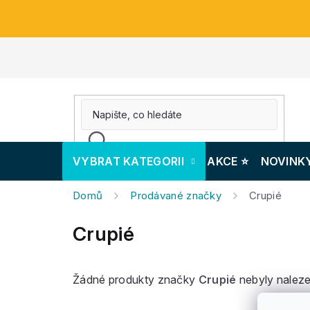
Přejít
na
obsah
VYBRAT KATEGORII
AKCE ⭐️
NOVINK
Domů
Prodávané značky
Crupié
Crupié
Žádné produkty značky
Crupié
nebyly naleze