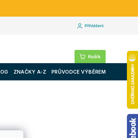
Přihlášení
Nákupní
košík
LOG
ZNAČKY A-Z
PRŮVODCE VÝBĚREM