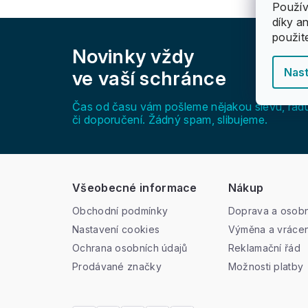
Použív
díky a
Z
použit
á
Novinky vždy
p
a
Nast
ve vaší schránce
t
í
Čas od času vám pošleme nějakou slevu, rad
či doporučení. Žádný spam, slibujeme.
Všeobecné informace
Nákup
Obchodní podmínky
Doprava a osobn
Nastavení cookies
Výměna a vrácen
Ochrana osobních údajů
Reklamační řád
Prodávané značky
Možnosti platby