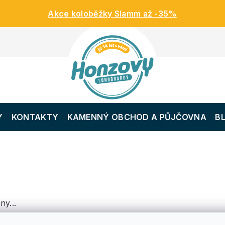
Akce koloběžky Slamm až -35%
Y
KONTAKTY
KAMENNÝ OBCHOD A PŮJČOVNA
B
ny...