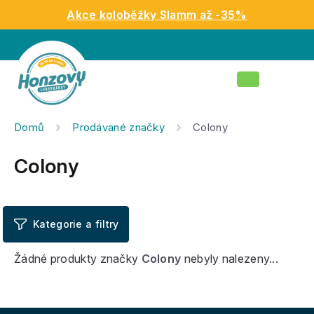
Přejít
Akce koloběžky Slamm až -35%
na
obsah
Nákupní
košík
Domů
Prodávané značky
Colony
Colony
Žádné produkty značky
Colony
nebyly nalezeny...