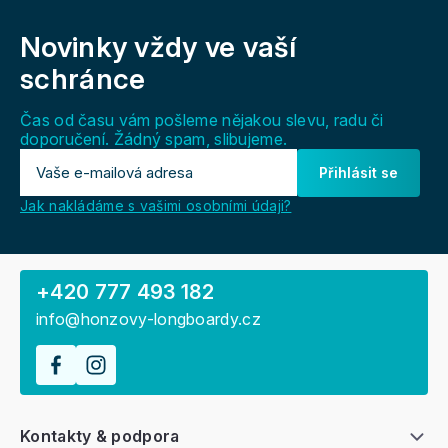
Z
á
Novinky vždy
ve vaší
p
a
schránce
t
í
Čas od času vám pošleme nějakou slevu, radu či
doporučení. Žádný spam, slibujeme.
Přihlásit se
Jak nakládáme s vašimi osobními údaji?
+420 777 493 182
info@honzovy-longboardy.cz
Kontakty & podpora