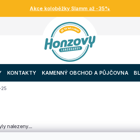
Akce koloběžky Slamm až -35%
Y
KONTAKTY
KAMENNÝ OBCHOD A PŮJČOVNA
B
-25
ly nalezeny...