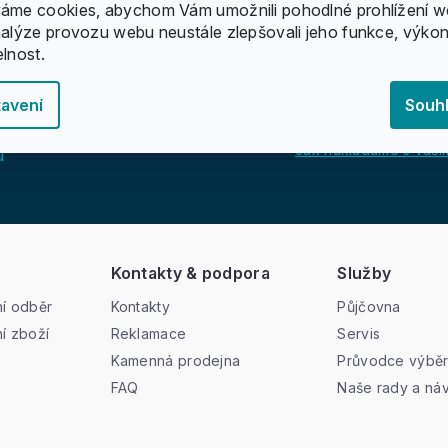
áme cookies, abychom Vám umožnili pohodlné prohlížení w
nalýze provozu webu neustále zlepšovali jeho funkce, výkon
elnost.
avení
Souh
Jak nakládáme s vašim
u
Kontakty & podpora
Služby
í odběr
Kontakty
Půjčovna
í zboží
Reklamace
Servis
Kamenná prodejna
Průvodce výbě
FAQ
Naše rady a ná