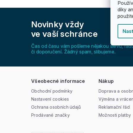
Použív
díky a
Z
použit
á
Novinky vždy
p
a
Nast
ve vaší schránce
t
í
Čas od času vám pošleme nějakou slevu, rad
či doporučení. Žádný spam, slibujeme.
Všeobecné informace
Nákup
Obchodní podmínky
Doprava a osobn
Nastavení cookies
Výměna a vrácen
Ochrana osobních údajů
Reklamační řád
Prodávané značky
Možnosti platby