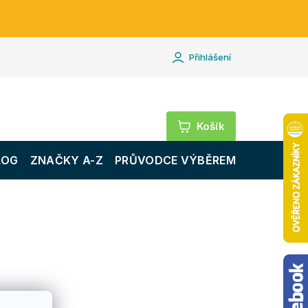
Přihlášení
Nákupní
košík
LOG
ZNAČKY A-Z
PRŮVODCE VÝBĚREM