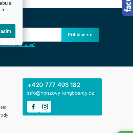
ebu a
 a
lasím
Přihlásit se
i osobními údaji?
+420 777 493 182
info@honzovy-longboardy.cz
rem
vody