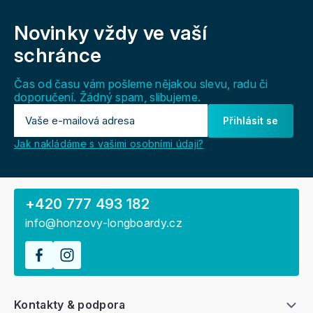
Z
á
Novinky vždy
ve vaší
p
a
schránce
t
í
Čas od času vám pošleme nějakou slevu, radu či
doporučení. Žádný spam, slibujeme.
Přihlásit se
Jak nakládáme s vašimi osobními údaji?
+420 777 493 182
info@honzovy-longboardy.cz
Kontakty & podpora