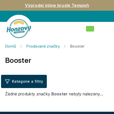
Přejít
Výprodej inline brusle Tempish
na
obsah
Nákupní
košík
Domů
Prodávané značky
Booster
Booster
Žádné produkty značky
Booster
nebyly nalezeny...