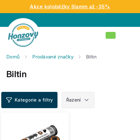
Přejít
Akce koloběžky Slamm až -35%
na
obsah
Nákupní
košík
Domů
Prodávané značky
Biltin
Biltin
V
ý
p
i