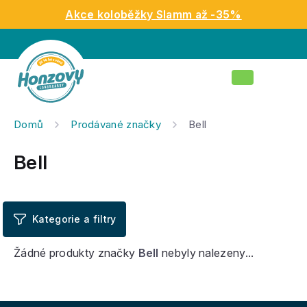
Přejít
Akce koloběžky Slamm až -35%
na
obsah
Nákupní
košík
Domů
Prodávané značky
Bell
Bell
Žádné produkty značky
Bell
nebyly nalezeny...