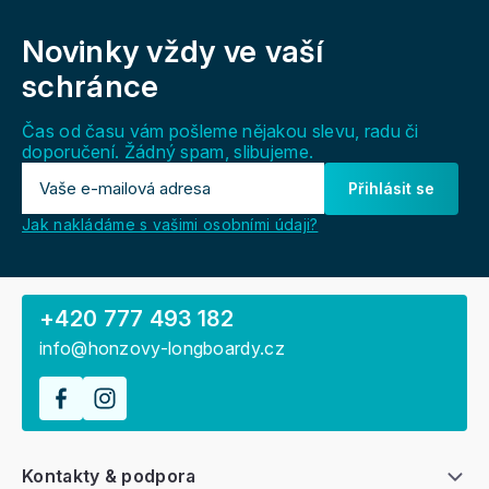
Z
á
Novinky vždy
ve vaší
p
a
schránce
t
í
Čas od času vám pošleme nějakou slevu, radu či
doporučení. Žádný spam, slibujeme.
Přihlásit se
Jak nakládáme s vašimi osobními údaji?
+420 777 493 182
info@honzovy-longboardy.cz
Kontakty & podpora