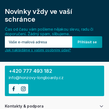
Z
á
Novinky vždy
ve vaší
p
a
schránce
t
í
Čas od času vám pošleme nějakou slevu, radu či
doporučení. Žádný spam, slibujeme.
Přihlásit se
Jak nakládáme s vašimi osobními údaji?
+420 777 493 182
info@honzovy-longboardy.cz
Kontakty & podpora