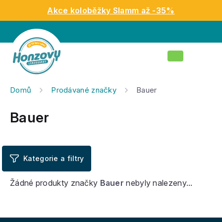
Přejít
Akce koloběžky Slamm až -35%
na
obsah
Nákupní
košík
Domů
Prodávané značky
Bauer
Bauer
Žádné produkty značky
Bauer
nebyly nalezeny...