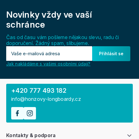
Z
á
Novinky vždy
ve vaší
p
a
schránce
t
í
Čas od času vám pošleme nějakou slevu, radu či
doporučení. Žádný spam, slibujeme.
Přihlásit se
Jak nakládáme s vašimi osobními údaji?
+420 777 493 182
info@honzovy-longboardy.cz
Kontakty & podpora