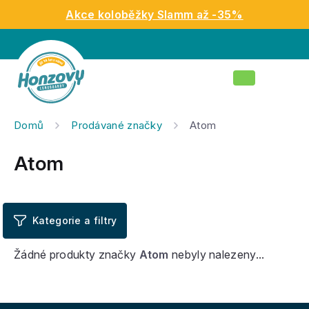
Přejít
Akce koloběžky Slamm až -35%
na
obsah
Nákupní
košík
Domů
Prodávané značky
Atom
Atom
Žádné produkty značky
Atom
nebyly nalezeny...