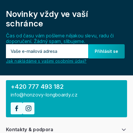
Z
á
Novinky vždy
ve vaší
p
a
schránce
t
í
Čas od času vám pošleme nějakou slevu, radu či
doporučení. Žádný spam, slibujeme.
Přihlásit se
Jak nakládáme s vašimi osobními údaji?
+420 777 493 182
info@honzovy-longboardy.cz
Kontakty & podpora