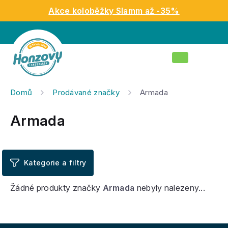
Přejít
Akce koloběžky Slamm až -35%
na
obsah
Nákupní
košík
Domů
Prodávané značky
Armada
Armada
Žádné produkty značky
Armada
nebyly nalezeny...