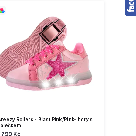
reezy Rollers - Blast Pink/Pink- boty s
kolečkem
1 799 Kč