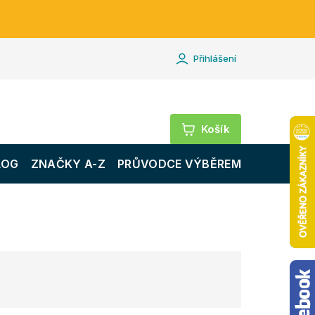
Přihlášení
Nákupní
košík
LOG
ZNAČKY A-Z
PRŮVODCE VÝBĚREM