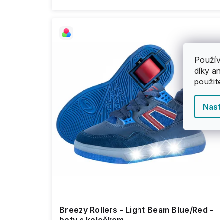
Použív
díky a
použit
Nast
Breezy Rollers - Light Beam Blue/Red -
boty s kolečkem