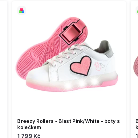
Breezy Rollers - Blast Pink/White - boty s
B
kolečkem
1 799 Kč