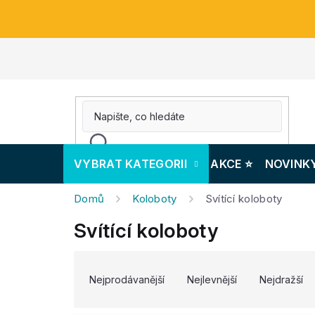
Přejít
na
obsah
VYBRAT KATEGORII
AKCE ⭐️
NOVINK
Domů
Koloboty
Svítící koloboty
Svítící koloboty
V
Ř
ý
a
Nejprodávanější
Nejlevnější
Nejdražší
p
z
i
e