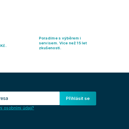
Poradíme s výběrem i
servisem. Více než 15 let
 Kč.
zkušeností.
Přihlásit se
i osobními údaji?