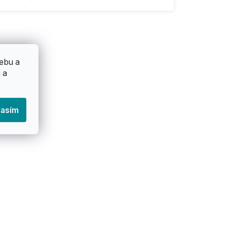
ebu a
 a
lasím