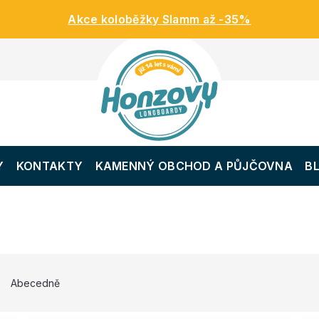
Akce koloběžky Slamm až -35%
Y
KONTAKTY
KAMENNÝ OBCHOD A PŮJČOVNA
B
Abecedně