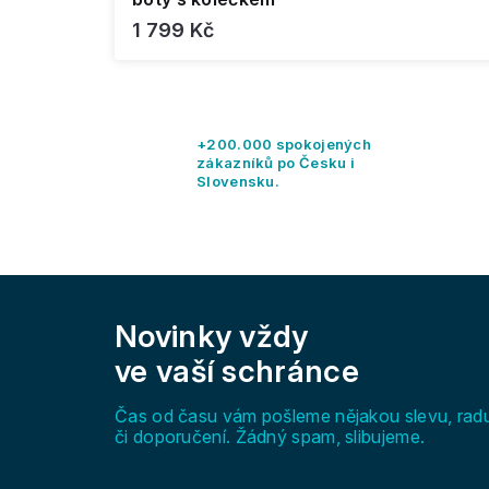
1 799 Kč
+200.000 spokojených
zákazníků po Česku i
Slovensku.
Z
á
Novinky vždy
p
a
ve vaší schránce
t
í
Čas od času vám pošleme nějakou slevu, rad
či doporučení. Žádný spam, slibujeme.