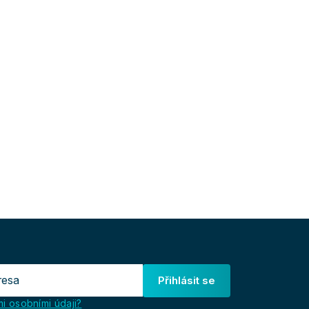
Přihlásit se
i osobními údaji?