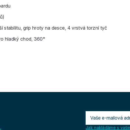
oardu
ů)
stabilitu, grip hroty na desce, 4 vrstvá torzní tyč
o hladký chod, 360°
Jak nakládáme s vašim
u