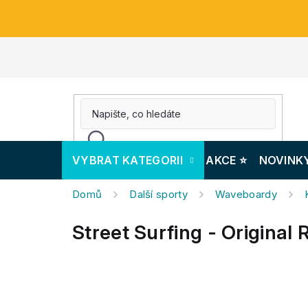
Přejít
na
obsah
VYBRAT KATEGORII
AKCE ⭐️
NOVINK
Domů
Další sporty
Waveboardy
Street Surfing - Original