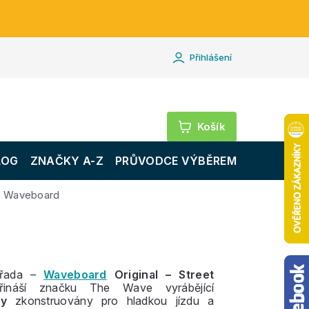
Přihlášení
Nákupní
košík
LOG
ZNAČKY A-Z
PRŮVODCE VÝBĚREM
 - Waveboard
 řada –
Waveboard
Original – Street
ináší značku The Wave vyrábějící
dy
zkonstruovány pro hladkou jízdu a