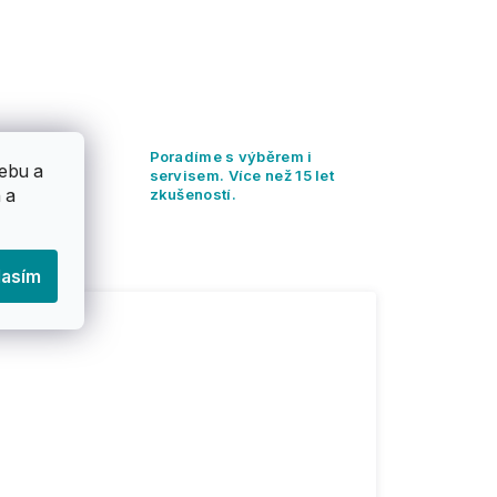
Poradíme s výběrem i
ebu a
servisem. Více než 15 let
 Kč.
 a
zkušeností.
lasím