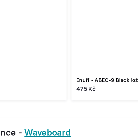
Enuff - ABEC-9 Black lož
475 Kč
ance -
Waveboard