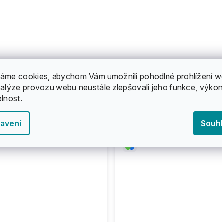
Kamenná prodejna, servis a
Doprava zdarma při
áme cookies, abychom Vám umožnili pohodlné prohlížení w
půjčovna v Praze. Navštivte
objednávce nad 1000
nalýze provozu webu neustále zlepšovali jeho funkce, výkon
nás.
elnost.
avení
Souh