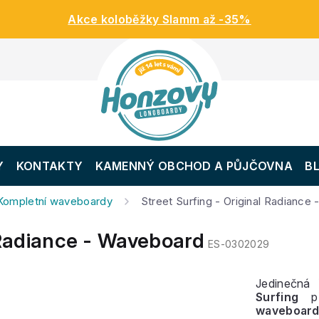
Akce koloběžky Slamm až -35%
Y
KONTAKTY
KAMENNÝ OBCHOD A PŮJČOVNA
B
Kompletní waveboardy
Street Surfing - Original Radiance
 Radiance - Waveboard
ES-0302029
Jedinečná
Surfing
př
waveboar