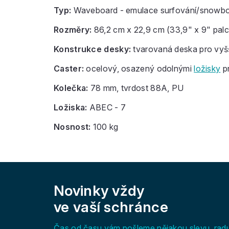
Typ:
Waveboard - emulace surfování/snowb
Rozměry:
86,2 cm x 22,9 cm (33,9" x 9" palc
Konstrukce desky:
tvarovaná deska pro vyšší 
Caster:
ocelový, osazený odolnými
ložisky
pr
Kolečka:
78 mm, tvrdost 88A, PU
Ložiska:
ABEC - 7
Nosnost:
100 kg
Z
á
Novinky vždy
p
a
ve vaší schránce
t
í
Čas od času vám pošleme nějakou slevu, rad