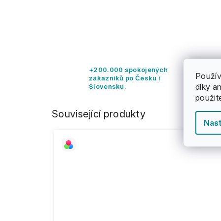
+200.000 spokojených
Použív
zákazníků po Česku i
díky a
Slovensku.
použit
Související produkty
Nast