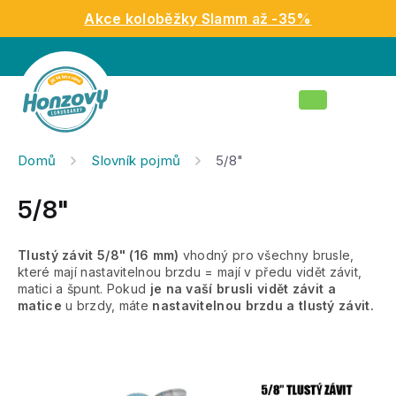
Přejít
Akce koloběžky Slamm až -35%
na
obsah
Nákupní
košík
Domů
Slovník pojmů
5/8"
5/8"
Tlustý závit 5/8" (16 mm)
vhodný pro všechny brusle,
které mají nastavitelnou brzdu = mají v předu vidět závit,
matici a špunt. Pokud
je na vaší brusli vidět závit a
matice
u brzdy, máte
nastavitelnou brzdu a tlustý závit.