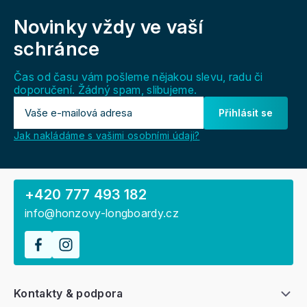
á
Novinky vždy
ve vaší
p
a
schránce
t
í
Čas od času vám pošleme nějakou slevu, radu či
doporučení. Žádný spam, slibujeme.
Přihlásit se
Jak nakládáme s vašimi osobními údaji?
+420 777 493 182
info@honzovy-longboardy.cz
Kontakty & podpora