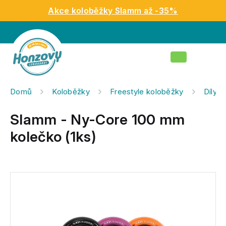
Přejít
Akce koloběžky Slamm až -35%
na
obsah
Nákupní
košík
Domů
Koloběžky
Freestyle koloběžky
Díly n
Slamm - Ny-Core 100 mm
kolečko (1ks)