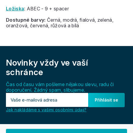
Ložiska
: ABEC - 9 + spacer
Dostupné barvy:
Černá, modrá, fialová, zelená,
oranžová, červená, růžová a bílá
Z
á
Novinky vždy
ve vaší
p
a
schránce
t
í
Čas od času vám pošleme nějakou slevu, radu či
doporučení. Žádný spam, slibujeme.
Přihlásit se
Jak nakládáme s vašimi osobními údaji?