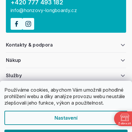
+420 777 493 182
info@honzovy-longboardy.cz
Kontakty & podpora
Nákup
Služby
Používáme cookies, abychom Vám umožnili pohodlné
Všeobecné informace
prohlížení webu a díky analýze provozu webu neustále
zlepšovali jeho funkce, výkon a použitelnost.
Nastavení
Zobrazit
Copyright 2011 -
2026
Honzovy Longboardy