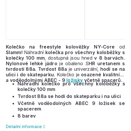
Kolečko na freestyle kolověžky NY-Core
od
Slamm!
Náhradní
kolečka pro všechny koloběžky s
kolečky 100 mm
, dostupná jsou hned
v 8 barvách
.
Nylonové lehké jádro
je obaleno S
HR uretanem s
tvrdostí 88a. Tvrdost 88a
je univerzální,
hodí se na
ulici i do skateparku
. Kolečko je
osazené kvalitními
a voděodolnými ABEC - 9
ložisky
včetně spacerů.
Náhradní kolečko pro všechny koloběžky s
kolečky 100 mm
Tvrdost 88a se hodí do skateparku i na ulici
Včetně voděodolných ABEC 9 ložisek se
spacerem
8 barev
Detailní informace