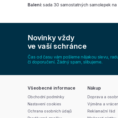
Balení:
sada 30 samostatných samolepek na a
Z
á
Novinky vždy
p
a
ve vaší schránce
t
í
Čas od času vám pošleme nějakou slevu, rad
či doporučení. Žádný spam, slibujeme.
Všeobecné informace
Nákup
Obchodní podmínky
Doprava a osobn
Nastavení cookies
Výměna a vrácen
Ochrana osobních údajů
Reklamační řád