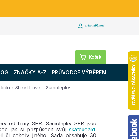
Přihlášení
Nákupní
košík
LOG
ZNAČKY A-Z
PRŮVODCE VÝBĚREM
Sticker Sheet Love - Samolepky
ery od firmy SFR. Samolepky SFR jsou
ůsob jak si přizpůsobit svůj
skateboard
,
il či cokoliv jiného. Sada obsahuje 30