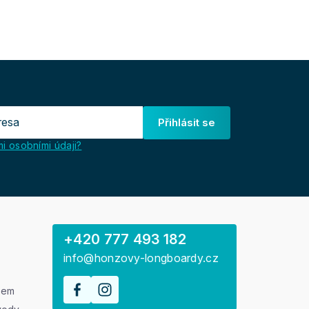
Přihlásit se
i osobními údaji?
+420 777 493 182
info@honzovy-longboardy.cz
rem