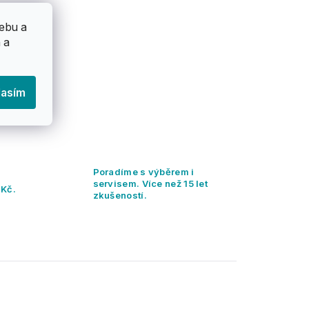
ebu a
 a
lasím
Poradíme s výběrem i
servisem. Více než 15 let
 Kč.
zkušeností.