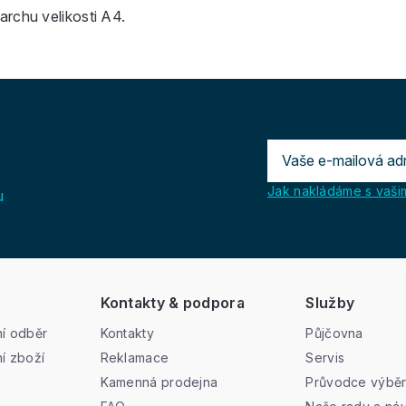
rchu velikosti A4.
Jak nakládáme s vašim
u
Kontakty & podpora
Služby
í odběr
Kontakty
Půjčovna
í zboží
Reklamace
Servis
Kamenná prodejna
Průvodce výbě