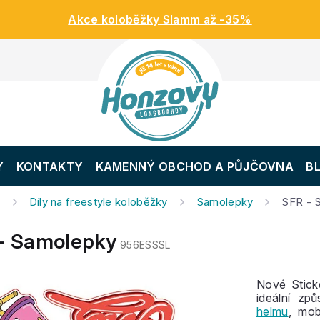
Akce koloběžky Slamm až -35%
Y
KONTAKTY
KAMENNÝ OBCHOD A PŮJČOVNA
B
y
Díly na freestyle koloběžky
Samolepky
SFR - 
 - Samolepky
956ESSSL
Nové Stick
ideální zp
helmu
, mob