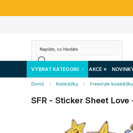
Přejít
na
obsah
VYBRAT KATEGORII
AKCE ⭐️
NOVINK
Domů
Koloběžky
Freestyle koloběžk
SFR - Sticker Sheet Love