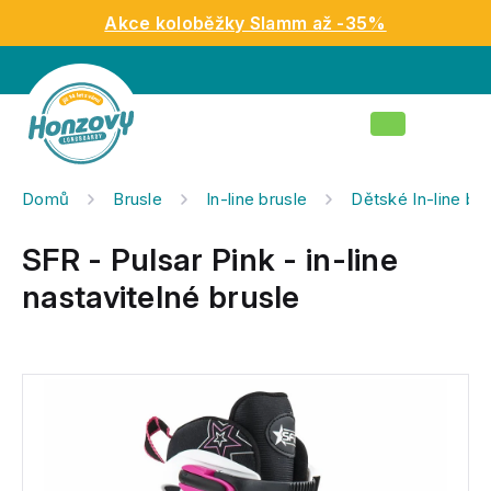
Přejít
Akce koloběžky Slamm až -35%
na
obsah
Nákupní
košík
Domů
Brusle
In-line brusle
Dětské In-line bru
SFR - Pulsar Pink - in-line
nastavitelné brusle