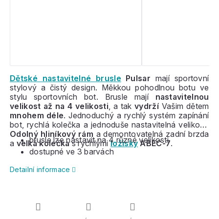
Dětské nastavitelné brusle
Pulsar
mají sportovní
stylový a čistý design. Měkkou pohodlnou botu ve
stylu sportovních bot. Brusle mají
nastavitelnou
velikost až na 4 velikosti
, a tak
vydrží
Vašim dětem
mnohem déle
. Jednoduchý a rychlý systém zapínání
bot, rychlá kolečka a jednoduše nastavitelná velikost.
Odolný hliníkový rám
a demontovatelná zadní brzda
brusle lze nastavit na 4 různé velikosti
a
velká kolečka
s rychlými
ložisky
ABEC-7
.
dostupné ve 3 barvách
Detailní informace