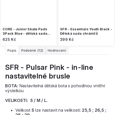
CORE - Junior Skate Pads
SFR - Essentials Youth Black -
3Pack Blue - dětská sada
Dětská sada chráničů
chráničů
625 Kč
399 Kč
Popis
Podobné (12)
Hodnocení
SFR - Pulsar Pink - in-line
nastavitelné brusle
BOTA:
Nastavitelná dětská bota s pohodlnou vnitřní
výstelkou
VELIKOSTI:
S / M / L.
Velikost
S
lze nastavit na velikosti:
25,5 ; 26,5 ;