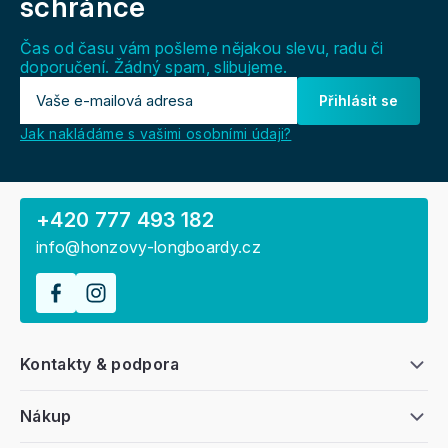
schránce
t
í
Čas od času vám pošleme nějakou slevu, radu či
doporučení. Žádný spam, slibujeme.
Přihlásit se
Jak nakládáme s vašimi osobními údaji?
+420 777 493 182
info@honzovy-longboardy.cz
Kontakty & podpora
Nákup