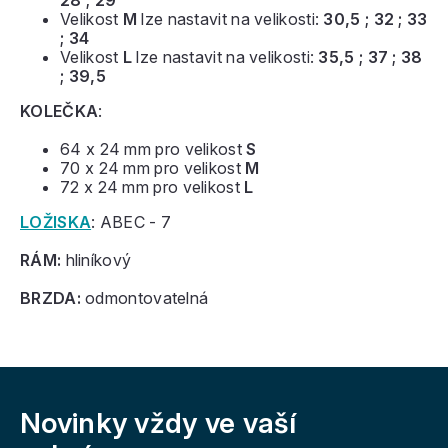
28 ; 29
Velikost
M
lze nastavit na velikosti:
30,5 ; 32 ; 33
; 34
Velikost
L
lze nastavit na velikosti:
35,5 ; 37 ; 38
; 39,5
KOLEČKA
:
64 x 24 mm pro velikost
S
70 x 24 mm pro velikost
M
72 x 24 mm pro velikost
L
LOŽISKA
: ABEC - 7
RÁM:
hliníkový
BRZDA:
odmontovatelná
Z
á
Novinky vždy
ve vaší
p
a