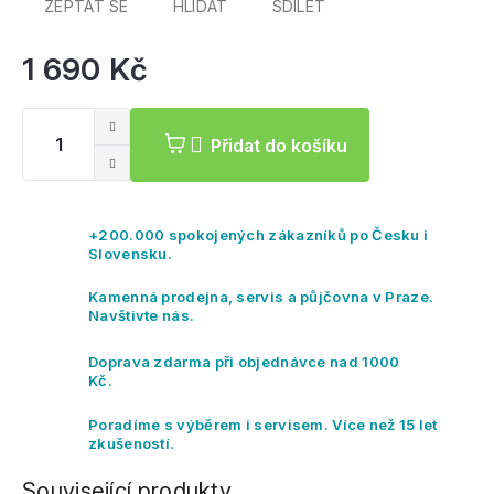
ZEPTAT SE
HLÍDAT
SDÍLET
1 690 Kč
Mě
ce
Přidat do košíku
+200.000 spokojených zákazníků po Česku i
Slovensku.
Kamenná prodejna, servis a půjčovna v Praze.
Navštivte nás.
Doprava zdarma při objednávce nad 1000
Kč.
Poradíme s výběrem i servisem. Více než 15 let
zkušeností.
Související produkty