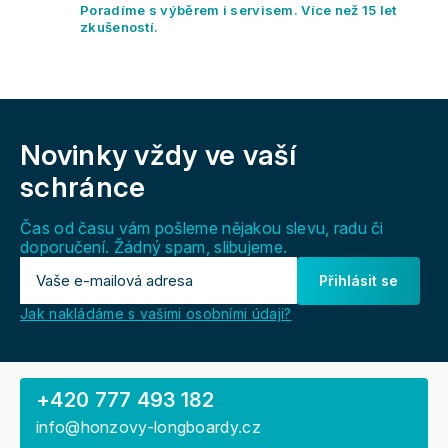
y
Poradíme s výběrem i servisem. Více než 15 let
v
zkušeností.
ý
p
i
s
Z
u
á
Novinky vždy
ve vaší
p
a
schránce
t
í
Čas od času vám pošleme nějakou slevu, radu či
doporučení. Žádný spam, slibujeme.
Přihlásit se
Jak nakládáme s vašimi osobními údaji?
+420 777 493 182
info@honzovy-longboardy.cz