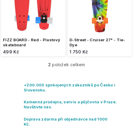
o
d
u
k
t
ů
FIZZ BOARD - Red - Plastový
D-Street - Cruiser 27" - Tie-
skateboard
Dye
499 Kč
1 750 Kč
2
položek celkem
O
v
l
á
+200.000 spokojených zákazníků po Česku i
d
Slovensku.
a
c
Kamenná prodejna, servis a půjčovna v Praze.
í
Navštivte nás.
p
r
Doprava zdarma při objednávce nad 1000
v
Kč.
k