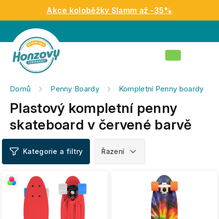
Přejít
Akce koloběžky Slamm až -35%
na
obsah
Nákupní
košík
Domů
Penny Boardy
Kompletní Penny boardy
Plastový kompletní penny
skateboard v červené barvě
V
ý
p
i
s
p
r