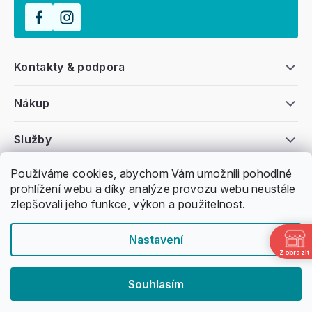
Kontakty & podpora
Nákup
Služby
Používáme cookies, abychom Vám umožnili pohodlné
Všeobecné informace
prohlížení webu a díky analýze provozu webu neustále
zlepšovali jeho funkce, výkon a použitelnost.
Nastavení
Zobrazit
Copyright 2011 -
2026
Honzovy Longboardy
Souhlasím
Nakódoval Pavel Kuneš
Vytvořil Shoptet