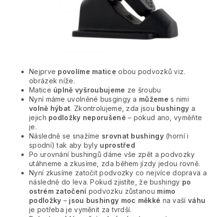
Nejprve
povolíme matice
obou podvozků viz.
obrázek níže.
Matice
úplně vyšroubujeme
ze šroubu
Nyní máme uvolněné busgingy a
můžeme
s nimi
volně hýbat
. Zkontrolujeme, zda jsou
bushingy
a
jejich
podložky neporušené
– pokud ano, vyměňte
je.
Následně se snažíme
srovnat bushingy
(horní i
spodní) tak aby byly
uprostřed
Po urovnání bushingů dáme vše zpět a podvozky
utáhneme a zkusíme, zda během jízdy jedou rovně.
Nyní zkusíme zatočit podvozky co nejvíce doprava a
následně do leva. Pokud zjistíte, že bushingy
po
ostrém zatočení
podvozku zůstanou
mimo
podložky
–
jsou bushingy moc měkké
na vaší
váhu
je potřeba je vyměnit za tvrdší.