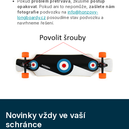
Pokud
problém přetrvává
, zkusíme
postup
opakovat
. Pokud ani to nepomůže,
zašlete nám
fotografie
podvozku na
info@honzovy-
longboardy.cz
posoudíme stav podvozku a
navrhneme řešení.
Z
á
Novinky vždy
ve vaší
p
a
schránce
t