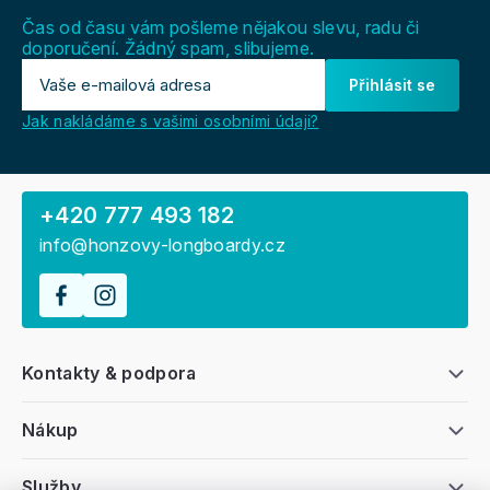
í
Čas od času vám pošleme nějakou slevu, radu či
doporučení. Žádný spam, slibujeme.
Přihlásit se
Jak nakládáme s vašimi osobními údaji?
+420 777 493 182
info@honzovy-longboardy.cz
Kontakty & podpora
Nákup
Služby