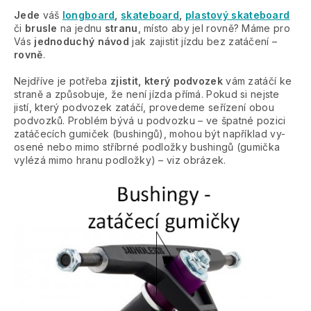
Jede
váš
longboard
,
skateboard
,
plastový skateboard
či
brusle
na jednu
stranu
, místo aby jel rovně? Máme pro
Vás
jednoduchý návod
jak zajistit jízdu bez zatáčení –
rovně
.
Nejdříve je potřeba
zjistit, který podvozek
vám zatáčí ke
straně a způsobuje, že není jízda přímá. Pokud si nejste
jistí, který podvozek zatáčí, provedeme seřízení obou
podvozků. Problém bývá u podvozku – ve špatné pozici
zatáčecích gumiček (bushingů), mohou být například vy-
osené nebo mimo stříbrné podložky bushingů (gumička
vylézá mimo hranu podložky) – viz obrázek.