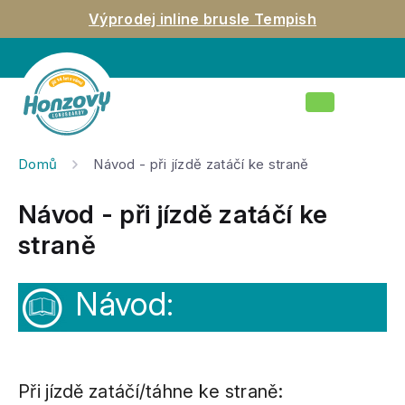
Přejít
Výprodej inline brusle Tempish
na
obsah
Nákupní
košík
Domů
Návod - při jízdě zatáčí ke straně
Návod - při jízdě zatáčí ke
straně
Návod:
Při jízdě zatáčí/táhne ke straně: