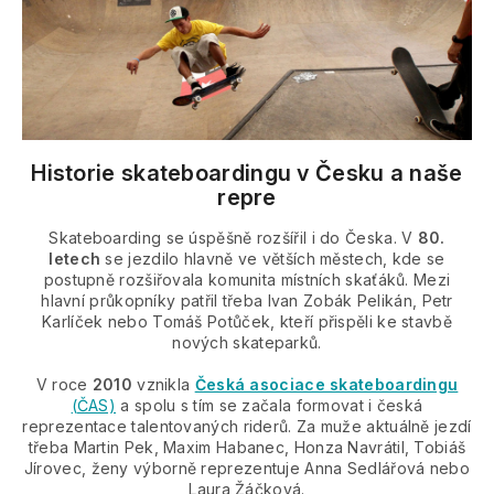
Historie skateboardingu v Česku a naše
repre
Skateboarding se úspěšně rozšířil i do Česka. V
80.
letech
se jezdilo hlavně ve větších městech, kde se
postupně rozšiřovala komunita místních skaťáků. Mezi
hlavní průkopníky patřil třeba Ivan Zobák Pelikán, Petr
Karlíček nebo Tomáš Potůček, kteří přispěli ke stavbě
nových skateparků.
V roce
2010
vznikla
Česká asociace skateboardingu
(ČAS)
a spolu s tím se začala formovat i česká
reprezentace talentovaných riderů. Za muže aktuálně jezdí
třeba Martin Pek, Maxim Habanec, Honza Navrátil, Tobiáš
Jírovec, ženy výborně reprezentuje Anna Sedlářová nebo
Laura Žáčková.