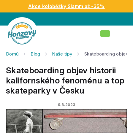
Přejít
Akce koloběžky Slamm až -35%
na
obsah
Nákupní
košík
Domů
Blog
Naše tipy
Skateboarding objev hi
Skateboarding objev historii
kalifornského fenoménu a top
skateparky v Česku
9.8.2023