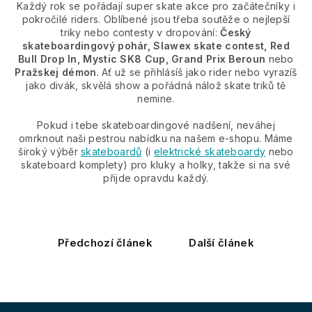
Každý rok se pořádají super skate akce pro začátečníky i
pokročilé riders. Oblíbené jsou třeba soutěže o nejlepší
triky nebo contesty v dropování:
Český
skateboardingový pohár, Slawex skate contest, Red
Bull Drop In, Mystic SK8 Cup, Grand Prix Beroun
nebo
Pražskej démon
. Ať už se přihlásíš jako rider nebo vyrazíš
jako divák, skvělá show a pořádná nálož skate triků tě
nemine.
Pokud i tebe skateboardingové nadšení, neváhej
omrknout naši pestrou nabídku na našem e-shopu. Máme
široký výběr
skateboardů
(i
elektrické skateboardy
nebo
skateboard komplety) pro kluky a holky, takže si na své
přijde opravdu každý.
Předchozí článek
Další článek
Z