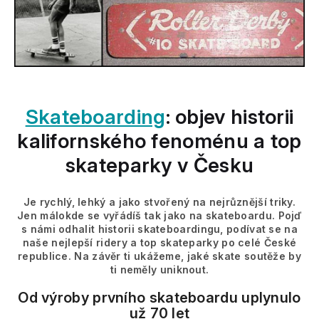
Skateboarding
: objev historii
kalifornského fenoménu a top
skateparky v Česku
Je rychlý, lehký a jako stvořený na nejrůznější triky.
Jen málokde se vyřádíš tak jako na skateboardu. Pojď
s námi odhalit historii skateboardingu, podívat se na
naše nejlepší ridery a top skateparky po celé České
republice. Na závěr ti ukážeme, jaké skate soutěže by
ti neměly uniknout.
Od výroby prvního skateboardu uplynulo
už 70 le
t