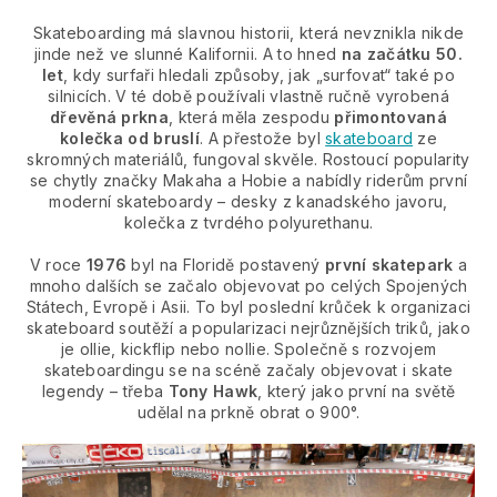
Skateboarding má slavnou historii, která nevznikla nikde
jinde než ve slunné Kalifornii. A to hned
na začátku 50.
let
, kdy surfaři hledali způsoby, jak „surfovat“ také po
silnicích. V té době používali vlastně ručně vyrobená
dřevěná prkna
, která měla zespodu
přimontovaná
kolečka od bruslí
. A přestože byl
skateboard
ze
skromných materiálů, fungoval skvěle. Rostoucí popularity
se chytly značky Makaha a Hobie a nabídly riderům první
moderní skateboardy – desky z kanadského javoru,
kolečka z tvrdého polyurethanu.
V roce
1976
byl na Floridě postavený
první skatepark
a
mnoho dalších se začalo objevovat po celých Spojených
Státech, Evropě i Asii. To byl poslední krůček k organizaci
skateboard soutěží a popularizaci nejrůznějších triků, jako
je ollie, kickflip nebo nollie. Společně s rozvojem
skateboardingu se na scéně začaly objevovat i skate
legendy – třeba
Tony Hawk
, který jako první na světě
udělal na prkně obrat o 900°.