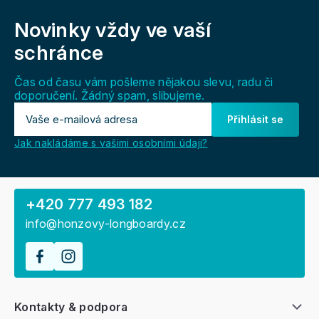
á
Novinky vždy
ve vaší
p
a
schránce
t
í
Čas od času vám pošleme nějakou slevu, radu či
doporučení. Žádný spam, slibujeme.
Přihlásit se
Jak nakládáme s vašimi osobními údaji?
+420 777 493 182
info@honzovy-longboardy.cz
Kontakty & podpora