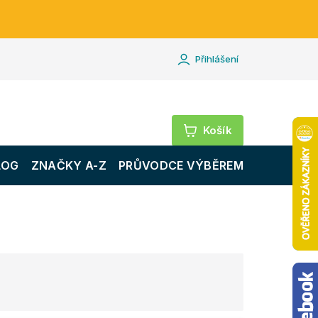
Přihlášení
Nákupní
košík
LOG
ZNAČKY A-Z
PRŮVODCE VÝBĚREM