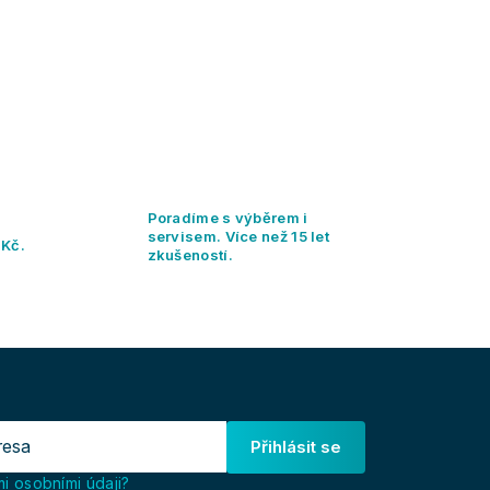
Poradíme s výběrem i
servisem. Více než 15 let
 Kč.
zkušeností.
Přihlásit se
i osobními údaji?