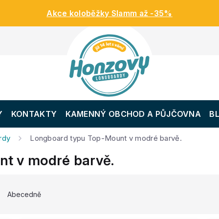
Akce koloběžky Slamm až -35%
Y
KONTAKTY
KAMENNÝ OBCHOD A PŮJČOVNA
B
rdy
Longboard typu Top-Mount v modré barvě.
t v modré barvě.
Abecedně