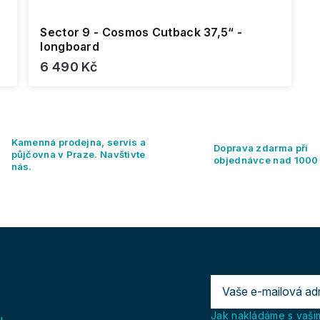
Sector 9 - Cosmos Cutback 37,5“ -
longboard
6 490 Kč
O
v
l
Kamenná prodejna, servis a
á
Doprava zdarma při
půjčovna v Praze. Navštivte
d
objednávce nad 1000
nás.
a
c
í
p
r
v
k
y
v
ý
p
Jak nakládáme s vašim
u