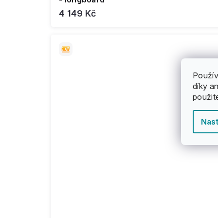
4 149 Kč
Použív
díky a
použit
Nast