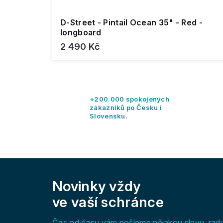
D-Street - Pintail Ocean 35" - Red -
longboard
2 490 Kč
+200.000 spokojených
zákazníků po Česku i
Slovensku.
Z
á
Novinky vždy
p
a
ve vaší schránce
t
í
Čas od času vám pošleme nějakou slevu, rad