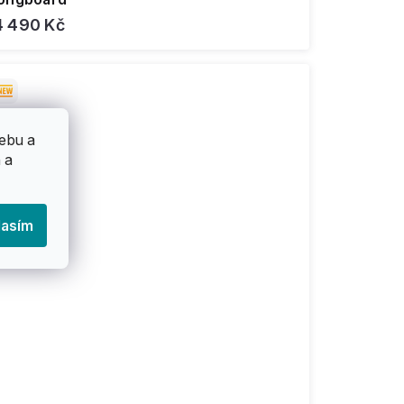
4 490 Kč
ebu a
 a
lasím