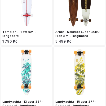
o
d
u
k
t
ů
Tempish - Flow 42" -
Arbor - Solstice Lunar B4BC
longboard
Fish 37" - longboard
1 790 Kč
5 499 Kč
Landyachtz - Dipper 36" -
Landyachtz - Ripper 37" -
Postcard - longboard
Postcard - longboard