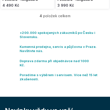
4 490 Kč
3 990 Kč
4
položek celkem
O
v
l
á
+200.000 spokojených zákazníků po Česku i
d
Slovensku.
a
c
Kamenná prodejna, servis a půjčovna v Praze.
í
Navštivte nás.
p
r
Doprava zdarma při objednávce nad 1000
v
Kč.
k
y
Poradíme s výběrem i servisem. Více než 15 let
v
zkušeností.
ý
p
i
s
Z
u
á