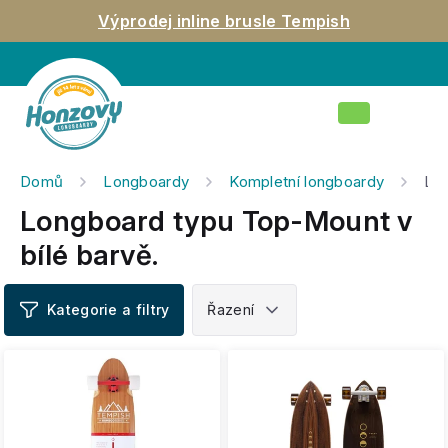
Přejít
Výprodej inline brusle Tempish
na
obsah
Nákupní
košík
Domů
Longboardy
Kompletní longboardy
Lon
Longboard typu Top-Mount v
bílé barvě.
V
ý
p
i
s
p
r