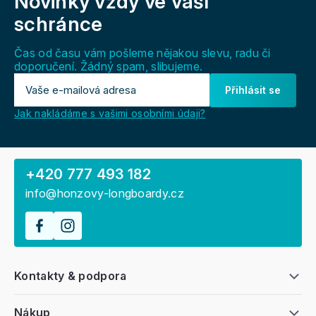
Novinky vždy
ve vaší
p
a
schránce
t
í
Čas od času vám pošleme nějakou slevu, radu či
doporučení. Žádný spam, slibujeme.
Přihlásit se
Jak nakládáme s vašimi osobními údaji?
+420 777 493 182
info@honzovy-longboardy.cz
Kontakty & podpora
Nákup