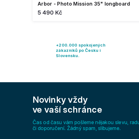
Arbor - Photo Mission 35" longboard
5 490 Kč
+200.000 spokojených
zákazníků po Česku i
Slovensku.
Z
á
Novinky vždy
p
a
ve vaší schránce
t
í
Čas od času vám pošleme nějakou slevu, rad
či doporučení. Žádný spam, slibujeme.