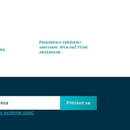
Poradíme s výběrem i
servisem. Více než 15 let
 Kč.
zkušeností.
Přihlásit se
i osobními údaji?