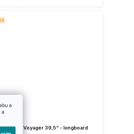
ebu a
 a
Sector 9 - Voyager 39,5“ - longboard
lasím