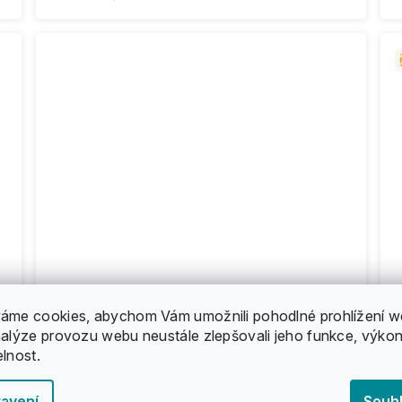
áme cookies, abychom Vám umožnili pohodlné prohlížení w
nalýze provozu webu neustále zlepšovali jeho funkce, výkon
elnost.
Landyachtz - Dipper 36" - Watercolor -
longboard
avení
Souh