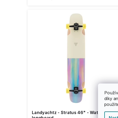
Použív
díky a
použit
Landyachtz - Stratus 46" - Watercolor -
longboard
Nast