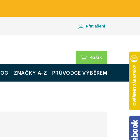
Přihlášení
Nákupní
košík
LOG
ZNAČKY A-Z
PRŮVODCE VÝBĚREM