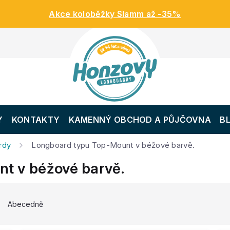
Akce koloběžky Slamm až -35%
Y
KONTAKTY
KAMENNÝ OBCHOD A PŮJČOVNA
B
rdy
Longboard typu Top-Mount v béžové barvě.
t v béžové barvě.
Abecedně