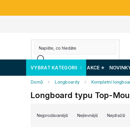
Přejít
na
obsah
VYBRAT KATEGORII
AKCE ⭐️
NOVINK
Domů
Longboardy
Kompletní longboa
Longboard typu Top-Moun
V
Ř
ý
a
Nejprodávanější
Nejlevnější
Nejdražší
p
z
i
e