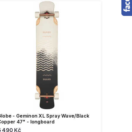
Globe - Geminon XL Spray Wave/Black
Copper 47" - longboard
5 490 Kč