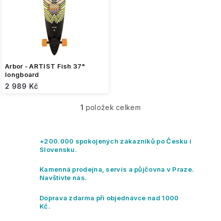
o
d
u
k
t
ů
Arbor - ARTIST Fish 37"
longboard
2 989 Kč
1
položek celkem
O
v
l
á
+200.000 spokojených zákazníků po Česku i
d
Slovensku.
a
c
Kamenná prodejna, servis a půjčovna v Praze.
í
Navštivte nás.
p
r
Doprava zdarma při objednávce nad 1000
v
Kč.
k