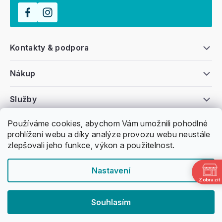
Kontakty & podpora
Nákup
Služby
Používáme cookies, abychom Vám umožnili pohodlné
Všeobecné informace
prohlížení webu a díky analýze provozu webu neustále
zlepšovali jeho funkce, výkon a použitelnost.
Nastavení
Zobrazit
Copyright 2011 -
2026
Honzovy Longboardy
Souhlasím
Nakódoval Pavel Kuneš
Vytvořil Shoptet