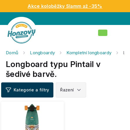
Přejít
Akce koloběžky Slamm až -35%
na
obsah
Nákupní
košík
Domů
Longboardy
Kompletní longboardy
Lon
Longboard typu Pintail v
šedivé barvě.
V
ý
p
i
s
p
r