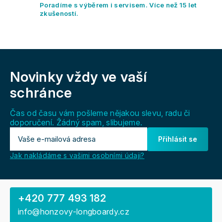
y
Poradíme s výběrem i servisem. Více než 15 let
v
zkušeností.
ý
p
i
s
Z
u
á
Novinky vždy
ve vaší
p
a
schránce
t
í
Čas od času vám pošleme nějakou slevu, radu či
doporučení. Žádný spam, slibujeme.
Přihlásit se
Jak nakládáme s vašimi osobními údaji?
+420 777 493 182
info@honzovy-longboardy.cz