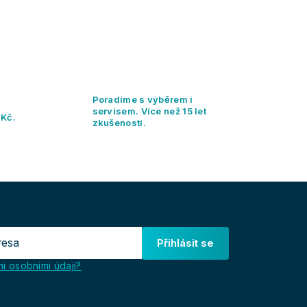
Poradíme s výběrem i
servisem. Více než 15 let
 Kč.
zkušeností.
Přihlásit se
i osobními údaji?