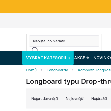
Přejít
na
obsah
VYBRAT KATEGORII
AKCE ⭐️
NOVINK
Domů
Longboardy
Kompletní longboa
Longboard typu Drop-thru
V
Ř
ý
a
Nejprodávanější
Nejlevnější
Nejdražší
p
z
i
e