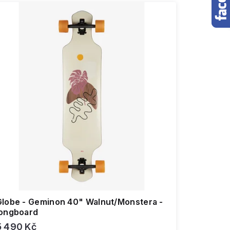
Globe - Geminon 40" Walnut/Monstera -
longboard
5 490 Kč