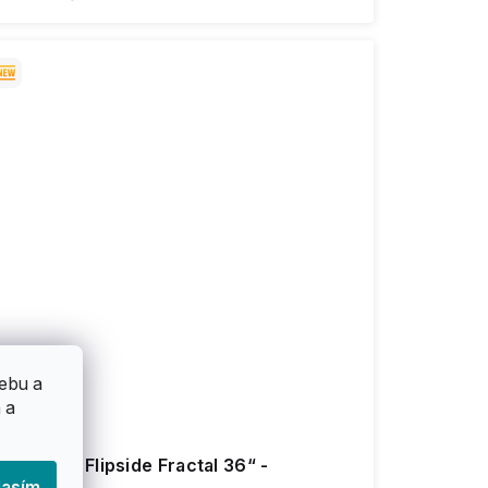
ebu a
 a
ector 9 - Flipside Fractal 36“ -
longboard
lasím