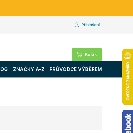
Přihlášení
Nákupní
košík
LOG
ZNAČKY A-Z
PRŮVODCE VÝBĚREM