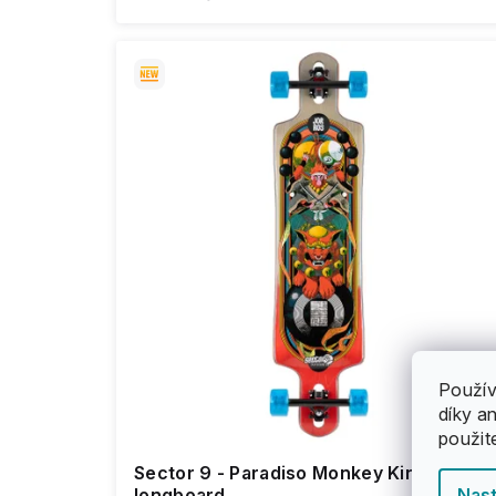
Použív
díky a
použit
Sector 9 - Paradiso Monkey King 41“ DT 
longboard
Nast