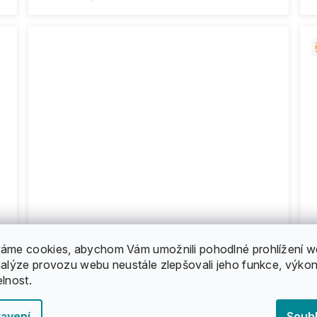
áme cookies, abychom Vám umožnili pohodlné prohlížení w
nalýze provozu webu neustále zlepšovali jeho funkce, výkon
elnost.
-
Globe - Spearpoint - Motel 40" -
S
longboard
avení
Souh