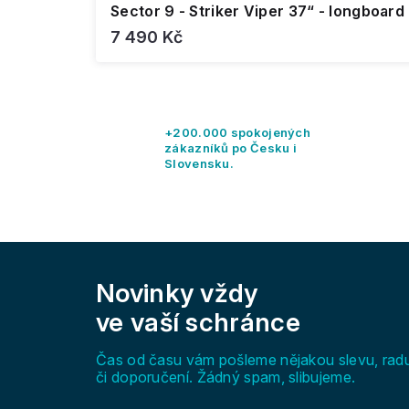
Sector 9 - Striker Viper 37“ - longboard
7 490 Kč
+200.000 spokojených
zákazníků po Česku i
Slovensku.
Z
á
Novinky vždy
p
a
ve vaší schránce
t
í
Čas od času vám pošleme nějakou slevu, rad
či doporučení. Žádný spam, slibujeme.