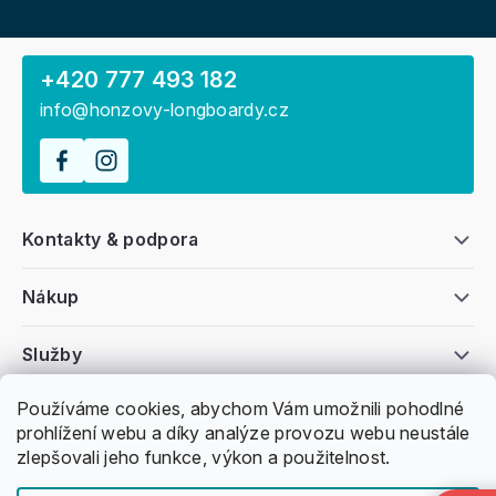
+420 777 493 182
info@honzovy-longboardy.cz
Kontakty & podpora
Nákup
Služby
Používáme cookies, abychom Vám umožnili pohodlné
Všeobecné informace
prohlížení webu a díky analýze provozu webu neustále
zlepšovali jeho funkce, výkon a použitelnost.