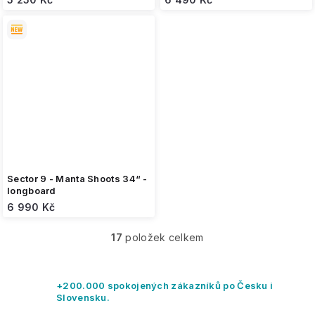
Sector 9 - Manta Shoots 34“ -
longboard
6 990 Kč
17
položek celkem
O
v
l
á
+200.000 spokojených zákazníků po Česku i
d
Slovensku.
a