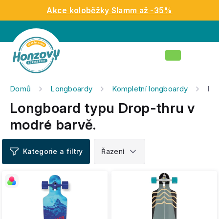
Přejít
Akce koloběžky Slamm až -35%
na
obsah
Nákupní
košík
Domů
Longboardy
Kompletní longboardy
Lon
Longboard typu Drop-thru v
modré barvě.
V
ý
p
i
s
p
r