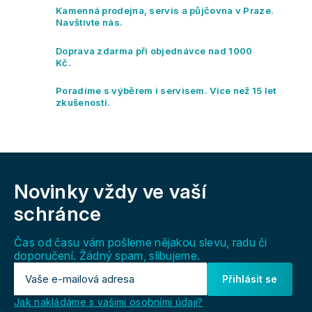
c
Kamenná prodejna, servis a půjčovna v Praze.
í
Navštivte nás.
p
r
Doprava zdarma při objednávce nad 1000
v
Kč.
k
y
Poradíme s výběrem i servisem. Více než 15 let
v
zkušeností.
ý
p
i
s
Z
u
á
Novinky vždy
ve vaší
p
a
schránce
t
í
Čas od času vám pošleme nějakou slevu, radu či
doporučení. Žádný spam, slibujeme.
Přihlásit se
Jak nakládáme s vašimi osobními údaji?