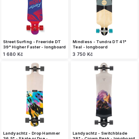
o
d
u
k
t
ů
Street Surfing - Freeride DT
Mindless - Tundra DT 41"
39" Higher Faster - longboard
Teal - longboard
1 680 Kč
3 750 Kč
Landyachtz - Drop Hammer
Landyachtz - Switchblade
36.5" - Skate or Dye -
38" - Crown Peak - longboard