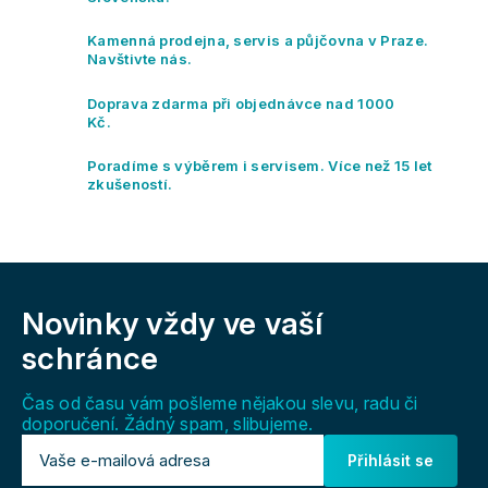
a
c
Kamenná prodejna, servis a půjčovna v Praze.
í
Navštivte nás.
p
r
Doprava zdarma při objednávce nad 1000
v
Kč.
k
y
Poradíme s výběrem i servisem. Více než 15 let
v
zkušeností.
ý
p
i
s
Z
u
á
Novinky vždy
ve vaší
p
a
schránce
t
í
Čas od času vám pošleme nějakou slevu, radu či
doporučení. Žádný spam, slibujeme.
Přihlásit se