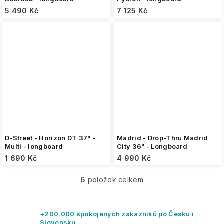
5 490 Kč
7 125 Kč
D-Street - Horizon DT 37" -
Madrid - Drop-Thru Madrid
Multi - longboard
City 36" - Longboard
1 690 Kč
4 990 Kč
6
položek celkem
O
v
l
á
+200.000 spokojených zákazníků po Česku i
d
Slovensku.