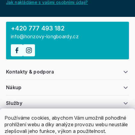
Jak nakládáme s vašimi osobními údaji?
+420 777 493 182
info@honzovy-longboardy.cz
Kontakty & podpora
Nákup
Služby
Používáme cookies, abychom Vám umožnili pohodlné
Všeobecné informace
prohlížení webu a díky analýze provozu webu neustále
zlepšovali jeho funkce, výkon a použitelnost.