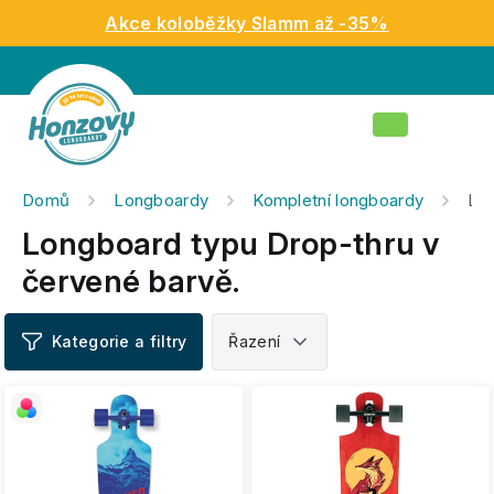
Přejít
Akce koloběžky Slamm až -35%
na
obsah
Nákupní
košík
Domů
Longboardy
Kompletní longboardy
Lon
Longboard typu Drop-thru v
červené barvě.
V
ý
p
i
s
p
r