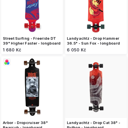
o
d
u
k
t
ů
Street Surfing - Freeride DT
Landyachtz - Drop Hammer
39" Higher Faster - longboard
36.5" - Sun Fox - longboard
1 680 Kč
6 050 Kč
Arbor - Dropcruiser 38"
Landyachtz - Drop Cat 38" -
Bearcub - longboard
Python - longboard