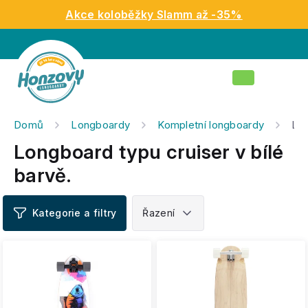
Přejít
Akce koloběžky Slamm až -35%
na
obsah
Nákupní
košík
Domů
Longboardy
Kompletní longboardy
Lon
Longboard typu cruiser v bílé
barvě.
V
ý
p
i
s
p
r