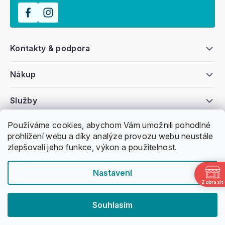
Kontakty & podpora
Nákup
Služby
Používáme cookies, abychom Vám umožnili pohodlné
Všeobecné informace
prohlížení webu a díky analýze provozu webu neustále
zlepšovali jeho funkce, výkon a použitelnost.
Nastavení
Zobrazit
Copyright 2011 -
2026
Honzovy Longboardy
Souhlasím
Nakódoval Pavel Kuneš
Vytvořil Shoptet