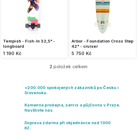
o
d
u
k
t
ů
Tempish - Fish-In 32,5" -
Arbor - Foundation Cross Step
longboard
42" - cruiser
1 190 Kč
5 750 Kč
2
položek celkem
O
v
l
á
+200.000 spokojených zákazníků po Česku i
d
Slovensku.
a
c
Kamenná prodejna, servis a půjčovna v Praze.
í
Navštivte nás.
p
r
Doprava zdarma při objednávce nad 1000
v
Kč.
k