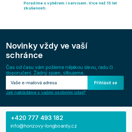
y
Poradíme s výběrem i servisem. Více než 15 let
v
zkušeností.
ý
p
i
s
Z
u
á
Novinky vždy
ve vaší
p
a
schránce
t
í
Čas od času vám pošleme nějakou slevu, radu či
doporučení. Žádný spam, slibujeme.
Přihlásit se
Jak nakládáme s vašimi osobními údaji?
+420 777 493 182
info@honzovy-longboardy.cz