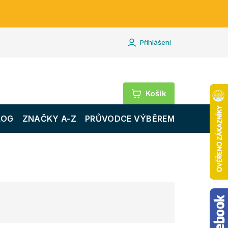
Přihlášení
Nákupní
košík
LOG
ZNAČKY A-Z
PRŮVODCE VÝBĚREM