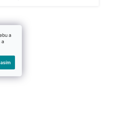
ebu a
 a
lasím