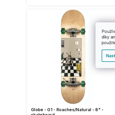
Použív
díky a
použit
Nast
Globe - G1 - Roaches/Natural - 8" -
skateboard