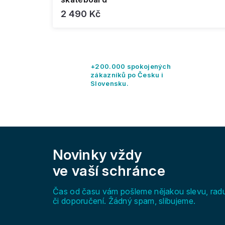
2 490 Kč
+200.000 spokojených
zákazníků po Česku i
Slovensku.
Z
á
Novinky vždy
p
a
ve vaší schránce
t
í
Čas od času vám pošleme nějakou slevu, rad
či doporučení. Žádný spam, slibujeme.