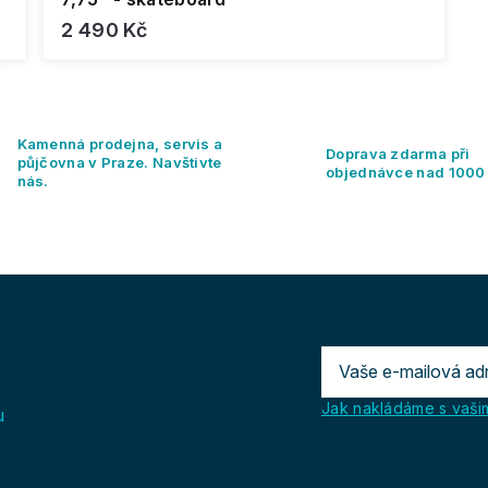
2 490 Kč
O
v
l
Kamenná prodejna, servis a
á
Doprava zdarma při
půjčovna v Praze. Navštivte
d
objednávce nad 1000
nás.
a
c
í
p
r
v
k
y
v
ý
p
Jak nakládáme s vašim
u
i
s
u