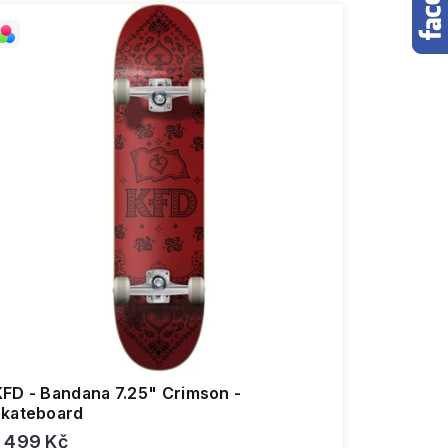
KFD - Bandana 7.25" Crimson -
skateboard
1 499 Kč