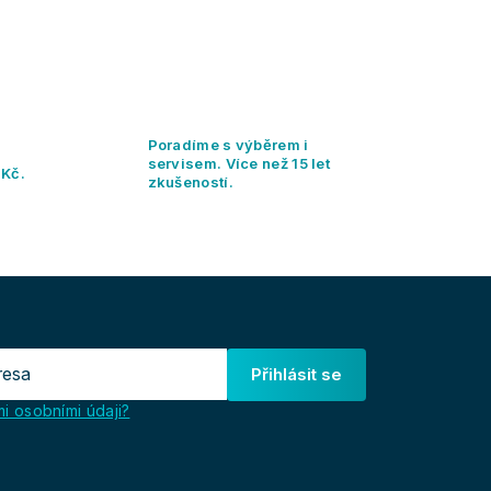
Poradíme s výběrem i
servisem. Více než 15 let
 Kč.
zkušeností.
Přihlásit se
i osobními údaji?