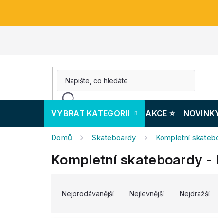
Přejít
na
obsah
VYBRAT KATEGORII
AKCE ⭐️
NOVINK
Domů
Skateboardy
Kompletní skateb
Kompletní skateboardy -
V
Ř
ý
a
Nejprodávanější
Nejlevnější
Nejdražší
p
z
i
e