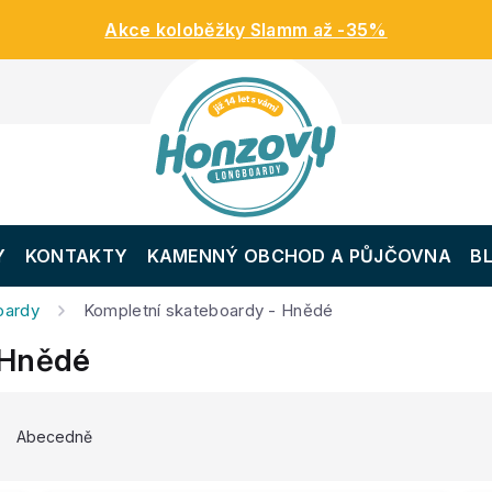
Akce koloběžky Slamm až -35%
Y
KONTAKTY
KAMENNÝ OBCHOD A PŮJČOVNA
B
oardy
Kompletní skateboardy - Hnědé
 Hnědé
Abecedně