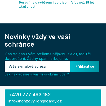
y
Poradíme s výběrem i servisem. Více než 15 let
v
zkušeností.
ý
p
i
s
Z
u
á
Novinky vždy
ve vaší
p
a
schránce
t
í
Čas od času vám pošleme nějakou slevu, radu či
doporučení. Žádný spam, slibujeme.
Přihlásit se
Jak nakládáme s vašimi osobními údaji?
+420 777 493 182
info@honzovy-longboardy.cz