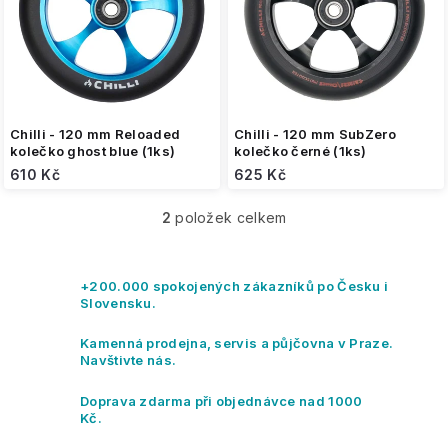
o
d
u
k
t
ů
Chilli - 120 mm Reloaded
Chilli - 120 mm SubZero
kolečko ghost blue (1ks)
kolečko černé (1ks)
610 Kč
625 Kč
2
položek celkem
O
v
l
á
+200.000 spokojených zákazníků po Česku i
d
Slovensku.
a
c
Kamenná prodejna, servis a půjčovna v Praze.
í
Navštivte nás.
p
r
Doprava zdarma při objednávce nad 1000
v
Kč.
k