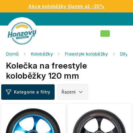
Přejít
Akce koloběžky Slamm až -35%
na
obsah
Nákupní
košík
Domů
Koloběžky
Freestyle koloběžky
Díly n
Kolečka na freestyle
koloběžky 120 mm
V
ý
p
i
s
p
r