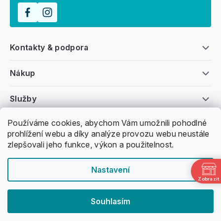
Kontakty & podpora
Nákup
Služby
Používáme cookies, abychom Vám umožnili pohodlné
Všeobecné informace
prohlížení webu a díky analýze provozu webu neustále
zlepšovali jeho funkce, výkon a použitelnost.
Nastavení
Zobrazit
Copyright 2011 -
2026
Honzovy Longboardy
Souhlasím
Nakódoval Pavel Kuneš
Vytvořil Shoptet