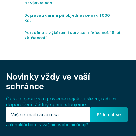
í
Navštivte nás.
p
r
Doprava zdarma při objednávce nad 1000
v
Kč.
k
y
Poradíme s výběrem i servisem. Více než 15 let
v
zkušeností.
ý
p
i
s
Z
u
á
Novinky vždy
ve vaší
p
a
schránce
t
í
Čas od času vám pošleme nějakou slevu, radu či
doporučení. Žádný spam, slibujeme.
Přihlásit se
Jak nakládáme s vašimi osobními údaji?