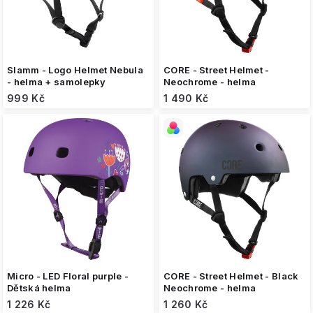
u
k
t
ů
Slamm - Logo Helmet Nebula
CORE - Street Helmet -
- helma + samolepky
Neochrome - helma
999 Kč
1 490 Kč
Micro - LED Floral purple -
CORE - Street Helmet - Black
Dětská helma
Neochrome - helma
1 226 Kč
1 260 Kč