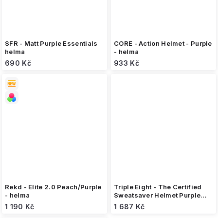
SFR - Matt Purple Essentials
CORE - Action Helmet - Purple
helma
- helma
690 Kč
933 Kč
Rekd - Elite 2.0 Peach/Purple
Triple Eight - The Certified
- helma
Sweatsaver Helmet Purple
Glossy - helma
1 190 Kč
1 687 Kč