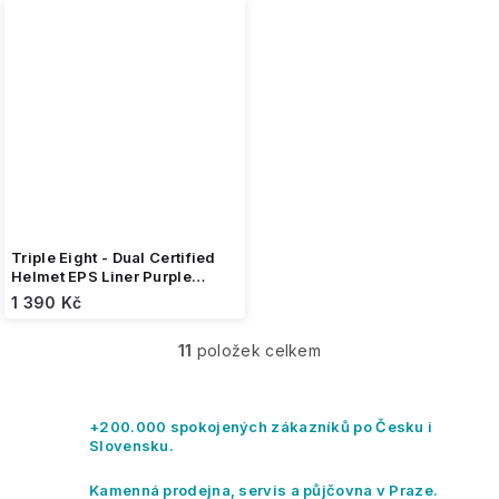
Triple Eight - Dual Certified
Helmet EPS Liner Purple
glossy - helma
1 390 Kč
11
položek celkem
O
v
l
á
+200.000 spokojených zákazníků po Česku i
d
Slovensku.
a
c
Kamenná prodejna, servis a půjčovna v Praze.