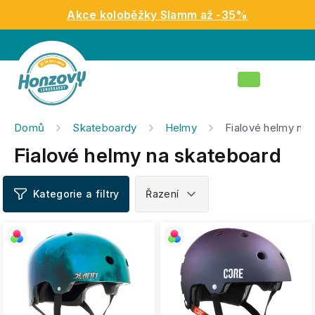
Přejít
Akce koloběžky Slamm až -35%
na
obsah
Nákupní
košík
Domů
Skateboardy
Helmy
Fialové helmy na
Fialové helmy na skateboard
V
ý
p
i
s
p
r
o
d