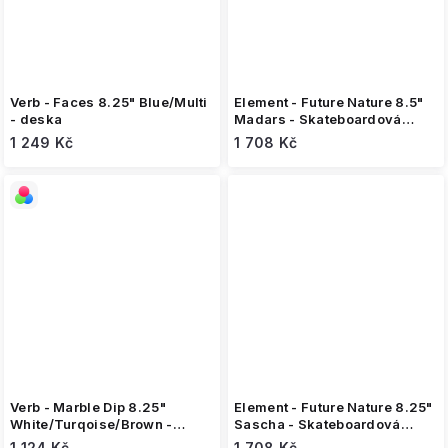
Verb - Faces 8.25" Blue/Multi
Element - Future Nature 8.5"
- deska
Madars - Skateboardová
deska
1 249 Kč
1 708 Kč
Verb - Marble Dip 8.25"
Element - Future Nature 8.25"
White/Turqoise/Brown -
Sascha - Skateboardová
deska
deska
1 124 Kč
1 708 Kč