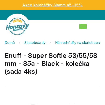
Přejít
Akce koloběžky Slamm až -35%
na
obsah
Nákupní
košík
Domů
Skateboardy
Náhradní díly na skateboardy
Enuff - Super Softie 53/55/58
mm - 85a - Black - kolečka
(sada 4ks)