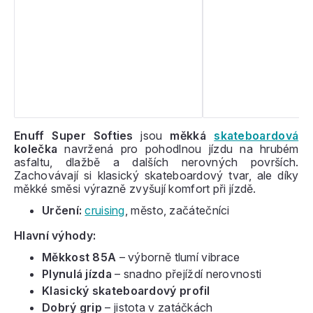
Enuff Super Softies
jsou
měkká
skateboardová
kolečka
navržená pro pohodlnou jízdu na hrubém
asfaltu, dlažbě a dalších nerovných površích.
Zachovávají si klasický skateboardový tvar, ale díky
měkké směsi výrazně zvyšují komfort při jízdě.
Určení:
cruising
, město, začátečníci
Hlavní výhody:
Měkkost 85A
– výborně tlumí vibrace
Plynulá jízda
– snadno přejíždí nerovnosti
Klasický skateboardový profil
Dobrý grip
– jistota v zatáčkách