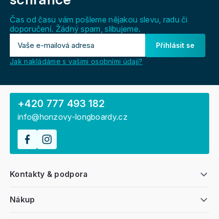
t
í
Čas od času vám pošleme nějakou slevu, radu či
doporučení. Žádný spam, slibujeme.
Přihlásit se
Jak nakládáme s vašimi osobními údaji?
+420 777 493 182
info@honzovy-longboardy.cz
Kontakty & podpora
Nákup