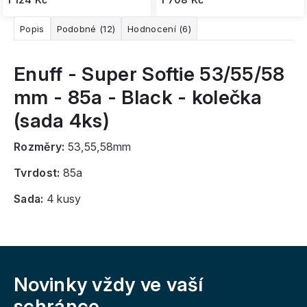
Popis
Podobné (12)
Hodnocení (6)
Enuff - Super Softie 53/55/58
mm - 85a - Black - kolečka
(sada 4ks)
Rozměry:
53,55,58mm
Tvrdost:
85a
Sada:
4 kusy
Z
á
Novinky vždy
ve vaší
p
a
schránce