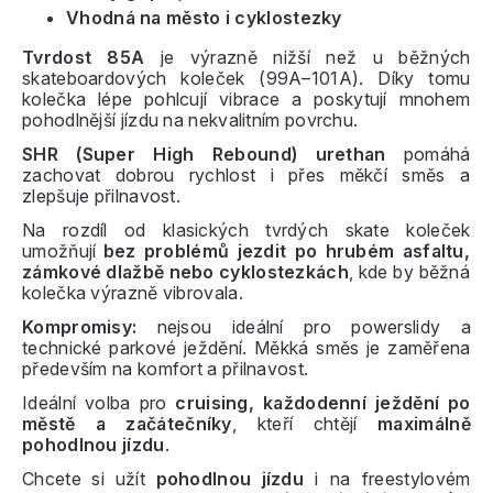
Vhodná na město i cyklostezky
Tvrdost 85A
je výrazně nižší než u běžných
skateboardových koleček (99A–101A). Díky tomu
kolečka lépe pohlcují vibrace a poskytují mnohem
pohodlnější jízdu na nekvalitním povrchu.
SHR (Super High Rebound) urethan
pomáhá
zachovat dobrou rychlost i přes měkčí směs a
zlepšuje přilnavost.
Na rozdíl od klasických tvrdých skate koleček
umožňují
bez problémů jezdit po hrubém asfaltu,
zámkové dlažbě nebo cyklostezkách
, kde by běžná
kolečka výrazně vibrovala.
Kompromisy:
nejsou ideální pro powerslidy a
technické parkové ježdění. Měkká směs je zaměřena
především na komfort a přilnavost.
Ideální volba pro
cruising, každodenní ježdění po
městě a začátečníky
, kteří chtějí
maximálně
pohodlnou jízdu
.
Chcete si užít
pohodlnou jízdu
i na freestylovém