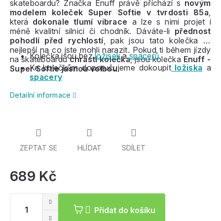
skateboardu? Značka Enuff právě příchází s
novým
modelem koleček Super Softie v tvrdosti 85a
,
která
dokonale tlumí vibrace
a lze s nimi projet i
méně kvalitní silnici či chodník. Dáváte-li
přednost
pohodlí před rychlostí
, pak jsou tato kolečka to
nejlepší na co jste mohli narazit. Pokud ti během jízdy
Kolečka jsou bez
ložisek
a
spacerů
na skateboardu
chrastí kolečka
, jsou kolečka
Enuff -
Ke kolečkům doporučujeme dokoupit
ložiska
a
Super Softie jasnou volbou
.
spacery
Detailní informace
ZEPTAT SE
HLÍDAT
SDÍLET
689 Kč
Mě
ce
Přidat do košíku