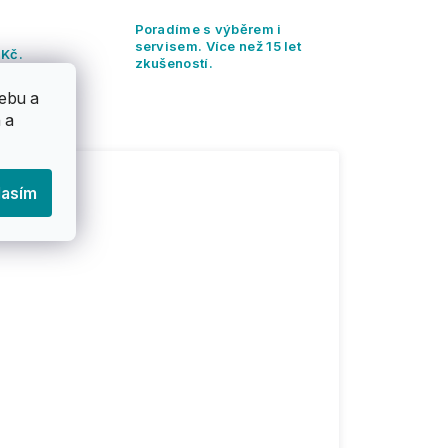
Poradíme s výběrem i
servisem. Více než 15 let
 Kč.
zkušeností.
ebu a
 a
lasím