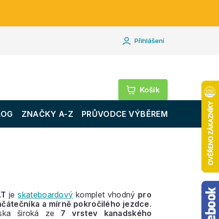
Přihlášení
Nákupní
košík
LOG
ZNAČKY A-Z
PRŮVODCE VÝBĚREM
AT
je
skateboardový
komplet vhodný
pro
čátečníka a mírně pokročilého jezdce
.
ska široká ze
7 vrstev kanadského