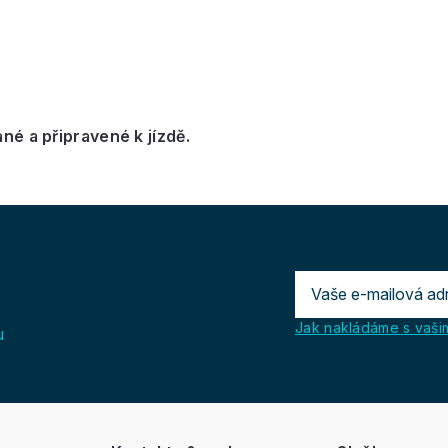
é a připravené k jízdě.
Jak nakládáme s vašim
u