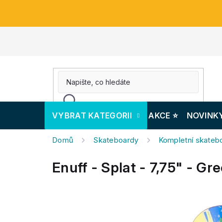
Přejít
na
obsah
VYBRAT KATEGORII
AKCE ⭐️
NOVINK
Domů
Skateboardy
Kompletní skateb
Enuff - Splat - 7,75" - G