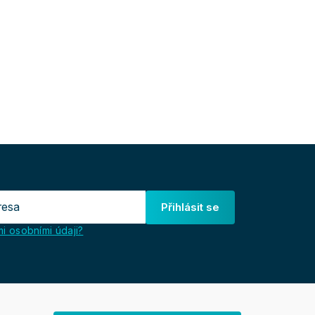
Přihlásit se
i osobními údaji?