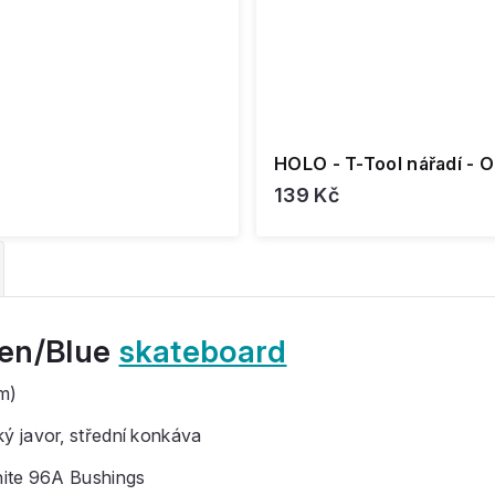
HOLO - T-Tool nářadí - 
139 Kč
reen/Blue
skateboard
cm)
ý javor, střední konkáva
hite 96A Bushings