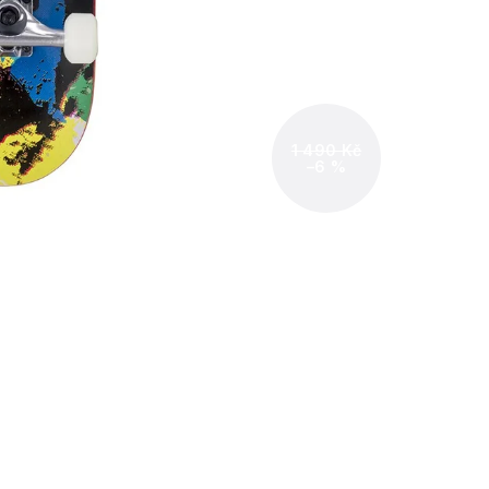
1 490 Kč
–6 %