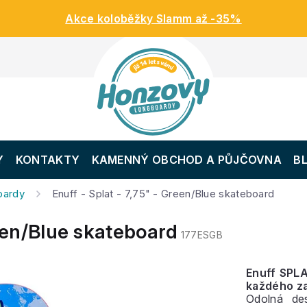
Akce koloběžky Slamm až -35%
Y
KONTAKTY
KAMENNÝ OBCHOD A PŮJČOVNA
B
oardy
Enuff - Splat - 7,75" - Green/Blue skateboard
reen/Blue skateboard
177ESGB
Enuff SPL
každého za
Odolná de