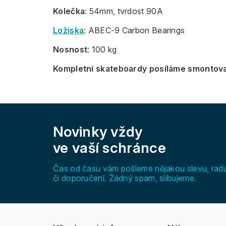
Kolečka
: 54mm, tvrdost 90A
Ložiska
: ABEC-9 Carbon Bearings
Nosnost
: 100 kg
Kompletní skateboardy posíláme smontovan
Z
á
Novinky vždy
p
a
ve vaší schránce
t
í
Čas od času vám pošleme nějakou slevu, rad
či doporučení. Žádný spam, slibujeme.