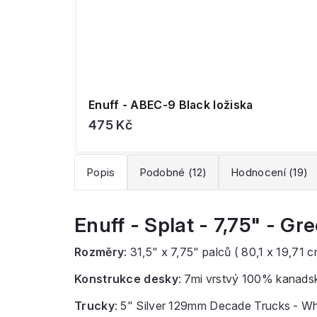
Enuff - ABEC-9 Black ložiska
475 Kč
Popis
Podobné (12)
Hodnocení (19)
Enuff - Splat - 7,75" - G
Rozměry
: 31,5" x 7,75" palců ( 80,1 x 19,71 
Konstrukce desky
: 7mi vrstvý 100% kanadsk
Trucky
: 5" Silver 129mm Decade Trucks - W