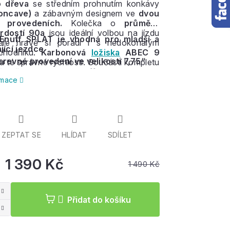
o dřeva
se středním prohnutím konkávy
oncave)
a zábavným designem ve
dvou
 provedeních.
Kolečka o
průměru
rdostí 90a
jsou ideální volbou na jízdu
Enuff SPLAT je vhodná pro mladší a
ale hravě si poradí i s nedokonalým
jící jezdce
chodníku.
Karbonová
ložiska
ABEC 9
arevné provedení ve velikosti 7,75“
u té správné rychlosti. Součástí kompletu
řejmě i podvozky -
Enuff Decade trucks
ormace
rvy s rozpětím
129mm.
ZEPTAT SE
HLÍDAT
SDÍLET
1 390 Kč
1 490 Kč
Měrná
cena:
Přidat do košíku