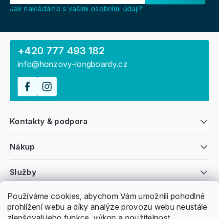
Jak nakládáme s vašimi osobními údaji?
+420 777 493 182
info@honzovy-longboardy.cz
Kontakty & podpora
Nákup
Služby
Používáme cookies, abychom Vám umožnili pohodlné
Všeobecné informace
prohlížení webu a díky analýze provozu webu neustále
zlepšovali jeho funkce, výkon a použitelnost.