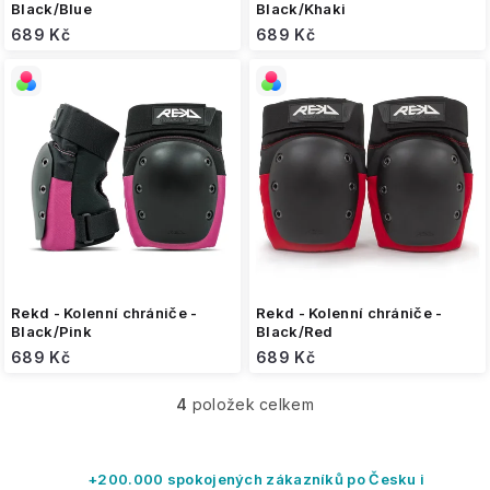
Black/Blue
Black/Khaki
689 Kč
689 Kč
Rekd - Kolenní chrániče -
Rekd - Kolenní chrániče -
Black/Pink
Black/Red
689 Kč
689 Kč
4
položek celkem
O
v
l
á
+200.000 spokojených zákazníků po Česku i