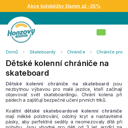
Přejít
Akce koloběžky Slamm až -35%
na
obsah
Nákupní
košík
Domů
Skateboardy
Chrániče
Chrániče pro dě
Dětské kolenní chrániče na
skateboard
Dětské kolenní chrániče na skateboard
jsou
nezbytnou výbavou pro malé jezdce, kteří začínají
objevovat svět skateboardingu. Chrání kolena při
pádech a zajišťují bezpečné učení prvních triků.
Kvalitní
dětské skateboardové kolenní chrániče
mají měkké polstrování, odolný kryt a nastavitelné
pásky, aby perfektně seděly a neomezovaly dítě při
pohybu. Jsou vhodné pro děti od 3 let, jezdící na