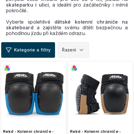
skateparku i ulici
, a ideální pro začátečníky i mírně
pokročilé.
Vyberte spolehlivé
dětské kolenní chrániče na
skateboard
a zajistěte svému dítěti bezpečnou a
pohodlnou jízdu při každém odrazu.
V
ý
p
i
s
p
r
o
d
u
k
t
ů
Rekd - Kolenní chrániče -
Rekd - Kolenní chrániče -