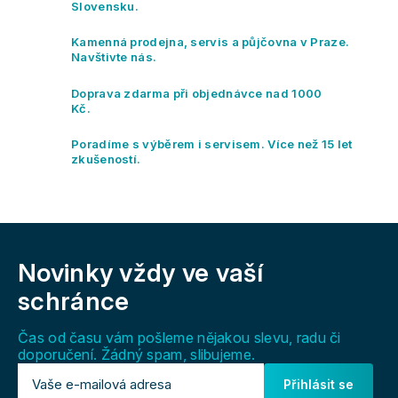
d
Slovensku.
a
c
Kamenná prodejna, servis a půjčovna v Praze.
í
Navštivte nás.
p
r
Doprava zdarma při objednávce nad 1000
v
Kč.
k
y
Poradíme s výběrem i servisem. Více než 15 let
v
zkušeností.
ý
p
i
s
Z
u
á
Novinky vždy
ve vaší
p
a
schránce
t
í
Čas od času vám pošleme nějakou slevu, radu či
doporučení. Žádný spam, slibujeme.
Přihlásit se