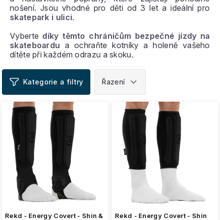
nošení. Jsou vhodné pro děti od 3 let a ideální pro
skatepark i ulici
.
Vyberte
díky těmto chráničům bezpečné jízdy na
skateboardu
a ochraňte kotníky a holeně vašeho
dítěte při každém odrazu a skoku.
V
ý
p
i
s
p
r
o
d
u
k
t
ů
Rekd - Energy Covert - Shin &
Rekd - Energy Covert - Shin