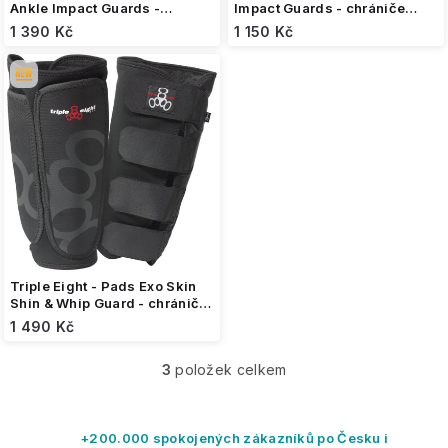
Ankle Impact Guards -
Impact Guards - chrániče
chrániče holení a kotníků
holení
1 390 Kč
1 150 Kč
Triple Eight - Pads Exo Skin
Shin & Whip Guard - chrániče
holení
1 490 Kč
3
položek celkem
O
v
l
á
+200.000 spokojených zákazníků po Česku i