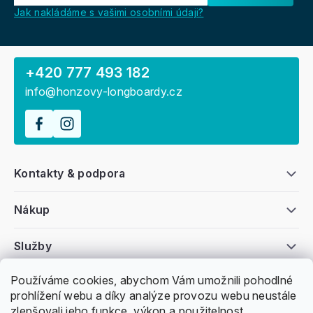
Jak nakládáme s vašimi osobními údaji?
+420 777 493 182
info@honzovy-longboardy.cz
Kontakty & podpora
Nákup
Služby
Používáme cookies, abychom Vám umožnili pohodlné
Všeobecné informace
prohlížení webu a díky analýze provozu webu neustále
zlepšovali jeho funkce, výkon a použitelnost.