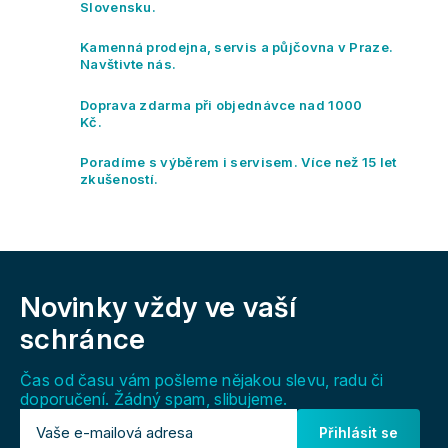
d
Slovensku.
a
c
Kamenná prodejna, servis a půjčovna v Praze.
í
Navštivte nás.
p
r
Doprava zdarma při objednávce nad 1000
v
Kč.
k
y
Poradíme s výběrem i servisem. Více než 15 let
v
zkušeností.
ý
p
i
s
Z
u
á
Novinky vždy
ve vaší
p
a
schránce
t
í
Čas od času vám pošleme nějakou slevu, radu či
doporučení. Žádný spam, slibujeme.
Přihlásit se