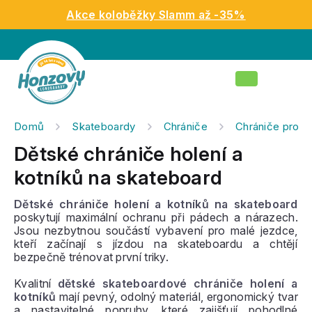
Přejít
Akce koloběžky Slamm až -35%
na
obsah
Nákupní
košík
Domů
Skateboardy
Chrániče
Chrániče pro dě
Dětské chrániče holení a
kotníků na skateboard
Dětské chrániče holení a kotníků na skateboard
poskytují maximální ochranu při pádech a nárazech.
Jsou nezbytnou součástí vybavení pro malé jezdce,
kteří začínají s jízdou na skateboardu a chtějí
bezpečně trénovat první triky.
Kvalitní
dětské skateboardové chrániče holení a
kotníků
mají pevný, odolný materiál, ergonomický tvar
a nastavitelné popruhy, které zajišťují pohodlné