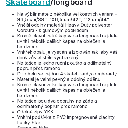
Skateboard
/longboard
Na výběr máte z několika velikostních variant -
96,5 cm/38", 106,5 cm/42", 112 cm/44"
Vnější odolný materiál Heavy Duty polyester -
Cordura - s gumovým podkladem
Kromě hlavní velké kapsy na longboard najdete
uvnitř několik dalších kapes na oblečení a
hardware.
Vnitřek obalu je vystlán a izolován tak, aby váš
drink zůstal stále vychlazený.
Na tašce je jedno ruční poutko a odjímatelný
popruh přes rameno.
Do obalu se vejdou 4 skateboardy/longboardy
Materiál je velmi pevný a odolný oděru.
Kromě hlavní velké kapsy na longboard najdete
uvnitř několik dalších kapes na oblečení a
hardware.
Na tašce jsou dva popruhy na záda a
odnímatelný popruh přes rameno
Odolné zipy YKK
Vnitřní podšívka z PVC impregnované plachty
Lucky Star