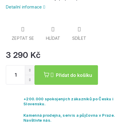
zipy YKK
Detailní informace
ZEPTAT SE
HLÍDAT
SDÍLET
3 290 Kč
Mě
ce
Přidat do košíku
+200.000 spokojených zákazníků po Česku i
Slovensku.
Kamenná prodejna, servis a půjčovna v Praze.
Navštivte nás.