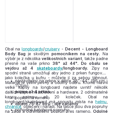
Obal na
longboardy
/
cruisery
-
Decent - Longboard
Body Bag
je skvělým
pomocníkem na cesty
. Na
výběr je z několika
velikostních variant
, takže padne
přesně na vaše prkno
38" až 44"
.
Do obalu se
vejdou až 4
skateboardy
/longboardy.
Zipy na
spodní straně umožňují aby jedno z prken fungovalo
jako kolečka u kufru - můžete jí za sebou táhnout.
nastavitelný na prkna v délce 38"-44" (96 cm -
Materiál je velmi pevný a odolný oděru. Kromě hlavní
112cm)
velké kapsy na longboard najdete uvnitř několik
pojme až 4 prkna
dalších kapes na oblečení a hardware. 2 odnímatelné
kapsy pojmou až 20 koleček. Obal na
popruh na rameno
longboard/skateboard má spoustu místa na
helmu
,
objem 75-87 litrů - dle varianty
chrániče
, oblečení i nářadí. Na tašce jsou dva popruhy
pohodlné batohové popruhy
na záda a odnímatelný popruh přes rameno.
Odolné