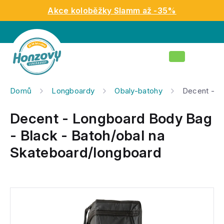
Přejít
Akce koloběžky Slamm až -35%
na
obsah
Nákupní
košík
Domů
Longboardy
Obaly-batohy
Decent - L
Decent - Longboard Body Bag
- Black - Batoh/obal na
Skateboard/longboard