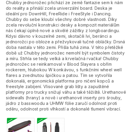
Chubby jednorožec přichází ze země fantazie sem k nám
do reality a přináší zcela univerzální board. Deska je
ideální pro DownHill, FreeRide i FreeStyle i Dancing.
Chubby do sebe kloubí všechny dobré vlastnosti. Díky
zcela revoluční konstrukci desky a kompozit materiálům
nás čekají úplně nové a skvělé zážitky z longboardingu.
Kdysi dávno v kouzelné zemi, skotačili lvi, beránci a
jednorožci po obloze a přežvykovali tučné obláčky. Drsná
doba nastala v této zemi. Přišla tuhá zima. V této přetěžké
době už Chubby jednorožec nemohl být symbolem čistoty
a míru. Strhla se tedy velká a krvelačná rvačka! Chubby
jednorožec se reinkarnoval v Blood Slayera s obřím
rockerem, hlubokou W konkávou, s funkčními wheel well
flares a zvednutou špičkou a patou. Tím se vytvořila
dokonalá, ergonomická platforma pro ničení kopců a
freestyle zabíjení. Vlisované grab lišty a zapuštěné
platformy pro trucky snižují váhu a také těžiště. Urethanové
sidewalls (hrany) a nově i urethanové inserty pro šrouby,
jádro z basswoodu a UHMW fólie zaručí odolnost proti
oděru, odolnost proti vlhkostí a dokonalé tlumení vibrací.