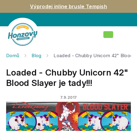
Přejít
Výprodej inline brusle Tempish
na
obsah
Nákupní
košík
Domů
Blog
Loaded - Chubby Unicorn 42" Blood Sla
Loaded - Chubby Unicorn 42"
Blood Slayer je tady!!!
7.9.2017