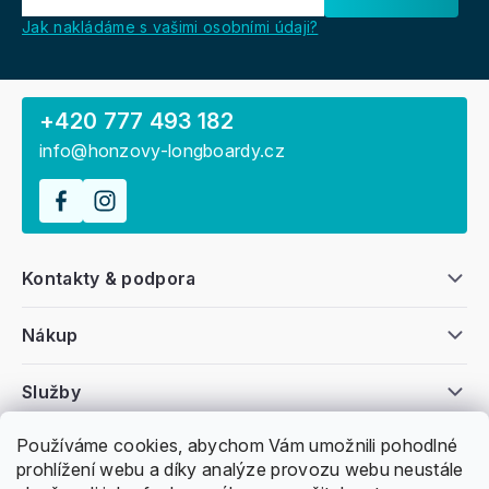
Jak nakládáme s vašimi osobními údaji?
+420 777 493 182
info@honzovy-longboardy.cz
Kontakty & podpora
Nákup
Služby
Používáme cookies, abychom Vám umožnili pohodlné
Všeobecné informace
prohlížení webu a díky analýze provozu webu neustále